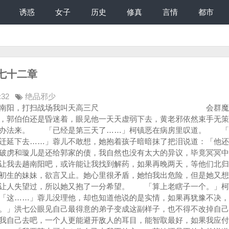
诱惑
女子
历史
修真
言情
都市
七十二章
:32
绝品邪少
。可惜这个老家伙为人阴鸷又狡猾，我也不敢弄醒他问问到底是怎么回事。 心想时间有限，总之先把他抓回去再说，我又挑了两、三样看得上眼的药，逍遥派鼎鼎大名的九转灵宝丸、少林的生生造化丹和固本培元圣药镇心理气丸，如果这狗东西不合作，或许生生造化丹还能给郭伯伯留一线生机。 把他捆起来，夹在腋下，我们两个又去到主客室，看忽必烈、金轮法王和尹克西三人都被放翻，心想肯定是忽必烈太过依赖自视甚高的金轮法王，以为有他在自己就万无一失了，没想到今天阴沟里翻船，再次被我踩在了脚下。 我照样把蒙古王子捆了起来，本想去另外两人屋里搜刮一番，但是心想做人留一线，来日好相见，尹克西我留着他尚有用处，金轮法王毕竟是一代人杰，我也不想他死的这么窝囊，才留了他们两条狗命。留书一封，告诉他俩好自为之，想要报仇就好好回老家修炼好了再来找我云云。 「我们怎么出去？」小龙女看我背了两个大包袱，还饶有兴致摆弄着信笺，似乎一点也不急于离开，面容古怪的好奇问道。她想不出我会用什么办法带着两个大活人，在这么多人眼皮子底下溜走。 「不着急，山人自有妙计。」我绕着屋里转了一圈，取出一块银锭，栓了绳儿在墙角量了量，就更加肯定了我的猜测。房屋东起西陷，屋外池塘的缓坡明显是人力夯土堆垒上去的，而因为天长日久，重力塌陷，这屋子下面一定有一条通往外面的通道。 从土方判断，这条通道至少能通到外面街上的，应该是主人家设在自己卧房里，用在紧要关头逃生之用，毕竟如今兵荒马乱，这种通道，谁知道哪天说不准就能用上了。 现在判断是有了，所剩的就是尽快找出入口在哪里。「看着点门口，我在找密道的入口。」 我吩咐了一声，开始在花瓶、木制隔断、床头床尾、地毯下等机关可能出现的地方翻了起来。 「唰！」地面沉下，露出数蹬台阶，我招呼一声：「走了！」夹起忽必烈和伙工头陀两人跳了进去。 我用火折点亮了通道里备着的火把，等小龙女跟了进来，找到机关把地面翻板关闭，才继续在前面领路前进。 通道一路下行，居然越走越宽，走了十几分钟，居然进入了一个天然的溶洞中。「看来这是一个很长的通道，如果我猜得没错，我们能直接通到城外。」我取出指南针看了下，我们现在是往西南方向走，如果不出意外，这个甬道应该是通往江边的。我说着回头看了看小龙女，看她忍着笑容跟在我后面，让我觉得甚是莫名其妙，就问了句：「你一直在偷笑什么呢？我身上有什么不对劲吗？」 小龙女再也忍俊不住，笑道：「没什么，只是你现在的样子太好笑了。」 我左右看了看，左边腰里别着的是尹克西那刮来的战刀，右肩上套着金轮法王的金银双轮，左肩上挎着两大包珠宝药物和金砖，手里还提溜着两个人，确实是显得我有点财迷了。 我脸上一红道：「没办法啊，一大家子人要养活，没这些，你平时哪来的吃穿和胭脂水粉钱。」 我刻意嘴上讨便宜道，眼睛却贼贼的盯着她口上的胭脂，还真想尝一口是不是甜的。 「你……」小龙女已经不是刚从坟里爬出来那个傻妞了，听我厚脸皮故意轻薄她，羞得一下子面色通红，却没法反击我，她确实是吃我的穿我的嘛。 我看她羞恼，赶紧岔开话题道：「不过节俭是好事嘛，不然这些药品留给他们，救活一个人，就是给我们添一个敌人；这些金银珠宝，他们可以贿赂南边的官员，可以买很多武器，我们拿走，就是削弱他们的危害，我觉得也对嘛，你说呢？」 开玩笑，我以前打扫战场是出了名的天高三尺……好吧、好吧，我承认这不是什么好话，只能说明我刮地皮的本事大。不过，小龙女最好欺骗，我刚说完，她就偏着小脑袋在那思考我的话。我看她不说话了，就继续在前面走，她在我身后默默的跟着。 走出里许，她忽然说道：「大概你说的对吧……但是我就是不明白，为什么人们要打打杀杀的呢？他们两个也是人，我们也是人，彼此不相识，却又彼此仇恨。」 我默然了，心想：果然越纯洁的灵魂越能挖掘出问题的本质，权力这东西的诱惑，一个人坐拥天下的野望，为什么就能让许许多多素不相识的人，毫不犹豫的彼此残杀？上升到哲学层面的问题，我没法解答，只好用沉默来相对。 这个溶洞，应该是江河水冲击成的地下暗流的甬道，只是现在是枯水期，所以应该很安全，很快我们就在道边看到了搁浅的小木船，这又进一步证明了我的猜测。又行了数里，我们眼前果然一片开朗，拨开洞口的杂草，我们看到空中一轮皎洁的明月和眼前一条未知名的大河。 皎月当空，河水浩浩汤汤向东而逝，仇杀、战争，乱世几年物是人非，只有这浩瀚江河运行，却是亘古未变。我禁不住喃喃吟道：「水何澹澹，山岛竦峙。树木丛生，百草丰茂。秋风萧瑟，洪波涌起。日月之行，若出其中，星汉灿烂，若出其里……」 回头笑笑，却见小龙女有些茫然却好奇的打量我……可惜了，如果是蓉儿，她一定懂我现在的心情。虽然这盈盈秋水间，伊人矗立水边的景致很美，但是我还是微微摇摇头说道：「龙姑娘，我们走吧，或许敌人已经在追来的路上了。」 破晓时分，我们已经回到了襄阳城，蓉儿见我抓回来两条大鱼，特别是擒拿住了忽必烈，更是让她欣喜异常。我微笑着把打探来的消息说了，现在敌方投鼠忌器，毕竟忽必烈的身份不同于霍都，他是托雷可汗的嫡子，当今蒙古大汗窝阔台的嫡亲子侄，想来蒙古方面也不会再轻启战事，至多是派来谈判代表议和。 洪七公、黄药师和老顽童三个老家伙，拿着药方就急忙着去审讯伙工头陀去了，我的一帮妻妾们也都还不知道我回来了，所以，屋里就只剩下了我和蓉儿两个人了让我日思夜想的人儿就在眼前，但是我却知道，她现在没有心情，所以老实的坐到了书案旁，觉得无聊，就提起一支狼毫，砚好了墨，奋笔而书。 「在练字儿？今天怎么这么老实呢？」蓉儿抱着璇儿，走了过来，好奇看我在写些什么，她微笑着读道： 「藐射姑仙子之容兮，宛洛神之轻盈。水兮清幽，深潭静流。玉兮温蕤，皎然无瑕。明眸浅笑，眉黛新月。锦瑟华美，春晖嫣然。明月海上，烟波千里。萦杳广寒月宫折桂，綦远九玄天女散花。 仙池乐乐，百花竞艳。露水荡漾，靑鸢徜徉。回溯流之，扶摇直上。丹墀燕鹤，只及乐舞。雅歌乐宴，星河绚烂。鸿蒙同期，其乐也欤？人生转逝，碌碌茫茫。忳亦郁悒，辗转寻觅。蜉蝣江海，一粟太仓。春天花开，盛夏尘埃。慵臃春秋，严焱冬夏。恒宇巡规，三世轮回。执拈尔手，殊途同归。只及此念，其乐也欤……」 她看的心中羞喜，却忍不住嗔道：「怎么，跟龙姑娘看了一晚上月光，就生出这么多感慨？」 我咧嘴一笑道：「要是跟她看星星月亮，我就只能写出『所以柳下季，三为鲁士师。』这种诗了，这首当然不是给她写的。」我吹吹干墨迹，往蓉儿怀中一递说道。蓉儿喜滋滋儿的接了过去，看左右没人在眼前，偷偷亲了我一下，说自己要找地方好好保存起来。 就在此时，头晚上住在府里的芙妹和三娘，得知我回来，立刻赶了过来。「大哥，你没事吧？」她俩一进门就伸胳膊拽腿的检查了一番，看我平安无事才问道：「怎样？有解药吗？」 我微笑着点点头，示意她别担心。虽然里面的凶险我告诉了岳父外公（一滴汗），但是我却不能告诉芙妹，这样也于事无补，只能让她跟着瞎操心，更何况我还有最后的手段－号称能夺天地造化的生生造化丹，那珍贵的药丸，一共就只有三粒，所以不到万不得已，还是留着到更关键的时候用才好。 我忙活了将近一昼夜，回到自己屋里搂着无双美美的睡了，这丫头，有了身子以后每天都睡到日上三竿，今天倒是便宜我了。 等我起床的时候，严刑逼供回来的三个老家伙手里拿到了毒素的配比，正在忙活着配制解药。我有些意外，心想七公正直，虽然也会些分筋错骨手之类的手段，但是对于逼供应该不是太擅长；黄老邪虽然有手段，但是遇到伙工头陀这样的硬茬子，想来他的那几招跗骨针、万蚁噬心什么的也就是做做按摩。本想自己一觉醒来还要继续逼供，却没想到他就这么招了？ 「那还不是我的手段！」老顽童很得意的笑道：「他俩打骂一顿，那个一只手就是不看也不说，最后还不是要我老人家亲自出马！」 我用了半天才听明白，原来他是用了我给他讲过的九品芝麻官里面的段子，先放虫豸、放老鼠，再放蛇进去抓老鼠的路子，这么一番折腾终于撬开了伙工头陀的嘴，至于那老秃子最后的下场……我不知道是放在丐帮战利品陈列馆里做标本了？还是给送回少林寺面壁去了？ 我就不得而知了。 郭伯伯的毒伤好得很快，第三天他已经可以慢慢下地了，只是内伤还需要好好调养，至于那玩意儿还能不能用，那就不是我打听的事了。 就连蓉儿也说不清，毕竟他还在养伤期间……治好了郭靖，抓住了忽必烈，黄药师看大势已定，第二天就悄然而逝，连句话都没留下。 七公要继续追查魔教的事，耽搁了许多日子，他也准备启程了，柯镇恶决定跟洪七公一起，也算能尽一份心力。老顽童看好了绝情谷附近的百花谷，也拉着瑛姑走了。一日之间，襄阳城竟冷清了许多。只有我在众妻妾陪伴着，依然留守襄阳，毕竟下一步和蒙古人谈判，还需要蓉儿和我出席，新野的大小事可以靠我的一众部属，郭府的事就要多靠她们分担了。 朝廷的嘉奖令未等到，却等来了一顿申斥。此时史弥远已经称病乞骸骨下台了，新上任的丁大全对北面奴颜婢膝，对待我们却是趾高气昂，把一场辉煌的胜利颠倒黑白说成了可以挑动边境安宁，无故轻启战祸，导致百姓涂炭。 不过我早有准备，通过天师张可大的途径，将战报程奏给了宋理宗，他虽然懦弱，但是好在还不算昏聩，下圣旨肯定了襄阳大捷的意义，但是袭击新野，挑起战祸之责不可免，功过相抵，不赏不罚，竟是把我们跟丁大全各打五十大板。他这样做法，彻底的挫伤了襄阳、樊城和新野三镇的军民热情，也更坚定了我列土封疆的决心。 对于忽必烈的问题，斗争则更为激烈。蒙古方面派出专使谈判，正使是蒙古智相博尔朮，副使是我的老熟人，耶律楚材的大儿子耶律晋。临安方面，则派出了宝文阁学士贾似道、侍中陈宜中两个大奸臣，为代表的使团前来媾和。 另外，蒙古金帐可汗窝阔台更命令其手下大将，忽必烈的亲弟阿里不哥亲率五万精骑、十万步卒兵临南阳，对襄阳方面施压。一时间，荆楚九郡战云密布，仿佛宋蒙之间的第二次大战，又将拉开序幕。 「你倒是悠哉游哉啊，没想到让我一招臭棋，引来了阿里不哥这个麻烦。」此时的忽必烈，则十分轻松的和我在囚室中下着棋，我在棋盘上落了一子忍不住试探道。 「杨兄擒下小王回来，不就是为了避免战祸再起，本王猜想，这一场战事是很难打得起来的。」忽必烈也在棋盘上落了一子说道。他虽然十分顾忌我手中的火器，但是他也看出我的顾虑，如果不议和，蒙古的联军就会大军压境，到时候真能拼个玉石俱焚都难。 不得不承认，忽必烈是我见过的，学识、气度最渊博，心性最坚忍不拔的蒙古人，到了这个时候还能分析透彻侃侃而谈，着实令我佩服。只可惜他栽在了我的手里，不然按照原来的剧本，窝阔台死后让他的皇后支持由贵和蒙哥争汗位，蒙哥夺嫡成功未久身亡，他死后无嗣，原本声望如日中天的忽必烈，大可振臂一呼把蒙哥临终前指认的阿里不哥拉下汗位。 现在，他的人生却有了一个抹不去的屈辱污点－被软弱的南人挫败并俘虏的屈辱。这正是我要的效果，这样即便历史不加以修正，十几年后，他有了跟阿里不哥争汗位的雄心，这个污点也不能让他得心应手，到时候你们打得越久、越激烈越好，牵扯的人越多越好。 我会一步一步的把你们赶向漠北，甚至更远的西方。 我现在要做的就是要像放鹰一样，不但不能挫了他的锐气，还要在适当的时候，关键的地点把他放出去。我本想用摄魂大法控制他，但是谁又能保证草原上巫师、藏边、西域的密宗没有擅长此道的高手？达不到效果又平白惹人警觉的事情咱不做。 「或许你说得对，不过，就我本人，其实非常不介意砍下你的头，我二哥孟珙可是被你害得很惨……」想起了孟珙，我的心里沉甸甸的，他重伤躲在小山村里养伤，昨日才被送回襄阳，却也经历的九死一生，身上挫伤、骨折就多达十三处。 幸亏我偷来了接续筋骨的圣药黑玉断续膏，赶紧取出来替他敷上，他现在包的跟粽子一样看上去比郭靖还惨。他能回来，倒是证明了小武的清白，我看三娘还是关心儿子，就疏通关系把他放了出来，只是他没脸见师父，只是匆匆跟师娘打了个招呼，就匆匆回西川了。 一盘棋战至中盘，虽然还看不出胜负来，但是我却没有心情跟忽必烈耗下去了，转身出了软禁他的小院，我径自走向了初平街的宅子。 一进院，我就乐了，家里只有蓉儿一人在等我。这么快有半年没有单独相处了，今天才终于能找到机会说点体己的话。 我用力的将她揽入自己怀中，这些日子来发生了太多的事情，又有太多的话想说，却又一直没有机会倾诉，现在我反而不知道该从哪一句说起了。「蓉儿，我好想你！」 蓉儿微微一怔，却没想到我突然会说出这么一句。「傻瓜……我们不是天天都在一起嘛！」 「那有怎么会一样？每天有那么多人在身前，几天之内又发生了那么多的事情，不过看你们母子平安，我也可以安心了。」我想起自己又做了孩子的父亲，心中更是一片寍静，仿佛所做的一切都是值得的。 她知道这些日子来，我累了，她自己何尝不是，所以她也双目微闭的将螓首扎在我的怀中，轻轻的对我说道：「谢谢你，过儿，谢谢你为我，为靖哥哥做的一切。」 我缓过一点力气来，将她扑倒在床上，轻啄着她的鼻尖笑道：「我们之间还需要这么生分的道谢吗？」蓉儿只是嫣然一笑，并没有再说什么，只是把我抱得更紧了。 我动手去解她的纽襻，她红着脸伸手轻轻拦下道：「今天不要。那里，还，现在人家的身子很丑的。」 我微笑道：「不会的，我的宝贝儿什么时候都是最美的，我不是想别的，就是想看看你的伤重不重。」说着，不容置疑的挪开了她阻拦的手。蓉儿也没有阻拦，只是害羞的双目紧闭，将头侧到了一边。 我掀起她的肚兜，看到她小腹上布满了涨裂的妊娠纹，一道道既刺眼又狰狞的花纹出现在我最爱的人儿身上，我眼中剩下的只有怜惜，忍不住亲吻每一道纹路，希望能用我的爱意移走这些讨厌的纹路。 蓉儿感受到了我的心痛，忍不住抚摸着我的发髻说道：「还好你还懂得心疼人家一下，这些纹路，大概要过个三五月才会退去的。」见到我一点不嫌弃她有些皱皱的小腹和肚子上的纹路，蓉儿欣慰的笑了。 「虽是这么说，我的宝贝儿受苦了，一下子怀着两个孩子，感觉一定很辛苦吧？」我支起身来，替蓉儿盖了被，并肩躺在她身旁，将她揽在怀里问道。 想到我们的宝贝儿，蓉儿忍不住露出了甜美的笑容，为自己能够诞下两个漂亮的孩子感到无比的自豪。 「你真是个神奇的小坏蛋，嗯……现在都变成大坏蛋了，古灵精怪的，蓉儿被快你们爷儿仨折磨死了。」蓉儿想起了我们那荒唐的数日，禁不住动情起来，吃吃的笑了起来。但是转而又脸红红的躲进了我的怀中。 「怎么了？」我见她忽然不说话了，忍不住问道。 「嗯……没事，胸前有些涨，奶水太足了……」蓉儿摇头说道。 「真的？我来帮宝贝儿看看。」我一听乐了，这么好的事儿怎么能错过，帮蓉儿解开肚兜，一双浑圆涨满的乳房就呈现在了我的眼前，深红的乳晕扩张的很多，乳头已经渗出了些白浊的乳液。 我怕弄痛蓉儿，克制自己的冲动，俯身就口含住一只蓓蕾，轻柔的挤压着乳房，淡淡的甜味儿、淡淡的香味儿，还有种淡淡的腥味儿，我真的爱上了这种滋味。促狭的含了一口，凑到蓉儿面前，她微启樱唇，和我深深的拥吻，我将口中的乳汁渡入她的口中。「蓉儿，现在懂了什么叫做自取其乳了吧？而且还是奇尺大乳呢！」 「讨厌，不给你喝了，人家的奶水还要给孩子们留一些，不许都喝光。」