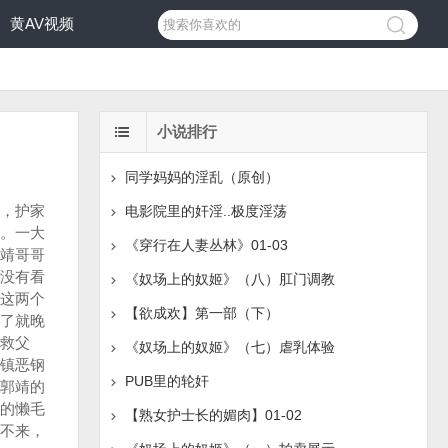
黄AV视频
小说排行
同学妈妈的淫乱（原创）
蓉儿一扯衣襟，将春光都藏了起来，扑在我胸口画圈圈说道：「人家生气了，刚才我就在想，你是不是以前也这么样欺负过三娘，今后又会不会这样欺负芙儿、初晴她们。人家这些日子，人家夜夜无眠，经常都是含泪入梦的，好像现在这样，在你怀里再也不出去。」蓉儿自幼失去母爱，婚后郭靖又是个木头，不懂得体贴关怀，所以她从来都得不到最贴心的关心和爱护。 这种情况一直到我的出现，虽然我的手段并不激烈，而是淡淡的却又无微不至，每当她察觉到的时候，那种效果比声嘶力竭的喊几声「我爱你」、「我喜欢你」强了不知道几千几万倍，这也是她为什么能够抛却一切束缚，死心塌地的跟我一起堕入这迷情的漩涡当中，再也不能自拔的缘故。 彻底脱出了轨道，就不要去试着掌控她，就算用我生命中所有的东西去交换也在所不惜，当我开启这段禁忌的不伦之恋时，就做好了此等的觉悟，每一次将她搂在怀中，这种觉悟就越加深了一层。 「傻蓉儿……」我没有多解释，只是轻轻唤着她的小名儿。 「嗯……」她慵懒却又风情的缠上我的脖颈，柔声的应道。 「世人都说人间有佳人倾国、倾城，而你的美，则是倾倒众生的，我要你为我见证，我会为了你，打下一片江山，将蒙古鞑子彻底赶出关外，这一切都是为了你！」我嗅着蓉儿发际的清香，忍不住轻轻的呢喃。 她真的想不到我会做如此的宣言，但是那惊喜转瞬又变为了平静：「我不要你去打什么江山，我不在乎你做多大的官儿，就是当皇帝也不稀罕。蓉儿只要我们一家人安安乐乐的就好，所谓刀枪无眼，而战场
电影院里的奸淫..极度淫荡
《穿行在人妻丛林》01-03
《奴场上的奴姬》（八）肛门调教
【欲成欢】第一部（下）
《奴场上的奴姬》（七）虐乳体验
PUB里的轮奸
【熟女护士长的媚肉】01-02