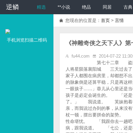
逆鳞
精选
**小说
绝品
同居
古典
您现在的位置是：
首页
>
言情
手机浏览扫描二维码
《神雕奇侠之天下人》第
fu44.com
2014-07-22 11:30
第七十二章 盗南阳，打扫战场我叫天高三尺 会群魔，护家人将星陨落襄阳城 三天过去了，郭伯伯还是昏迷着，眼见他一天天虚弱下去，黄老邪依然束手无策。一大家子人都围在病房里，却都想不出办法来。 「已经是第三天了……」柯镇恶在病房里叹道。 「靖哥哥的脉象倒是还算平稳，只是再这样迁延下去……」蓉儿不敢想，她抱着孩子暗暗抹了把泪说道：「他还没有看一眼孩子……」蓉儿从心里还是当破虏和璇儿是还给郭家的债，我自然也没有太大的异议，毕竟冥冥中这两个孩子是必定会诞生的。 「还是让我去趟南阳吧，或许能让我找到解药，如果再晚两天，等他们北归了就晚了。」 我说道。 芙妹抱着初生的妹妹，欲言又止。她心里很矛盾，她怕我出危险，但是她又想救父亲，而我说过办到的事，从来没有让人失望过，所以她又抱了一分希望。 「算上老瞎子一个。」柯镇恶钢杖一顿，摆出要拼命的架势。 「这……」蓉儿没理他，却也知道他说的是实情，如果再犹豫不决，郭靖的性命堪忧。 「我跟你去一趟吧。」洪七公眼见自己最得意的弟子变成这副样子，也不得不改掉自己的懒毛病，跟我说道。 「七公，还是我自己去吧，一个人更能避开敌人的耳目，能智取最好，如果我应付不来，再回来搬救兵不迟。」我劝说道。 「我要陪大哥去！你自己去我不放心。」芙妹还是不放心的说道。 「别胡闹，你们几个如今都是快当娘的人了，谁去我都要分心照顾。」我见三娘、初晴和无双都一番跃跃欲试的样子，赶紧打消了她们的念头。 「龙姑娘轻功绝佳，武功又好，不如请她陪你走一趟吧。」我的俏师娘突然说了这么一句，让几位老人都点头。我的几个宝贝儿脸色虽然都显得不太好，只是为了我的安全着想，也都不得不承认小龙女是最佳的人选。 「还是算了吧，她在英雄大会上也是一战成名，至少金轮法王和尹克西是对她印象深刻的。」我摇摇头否定道。但是，没等我说完，就有三张人皮面具递了过来……我和小龙女两人打扮成一对儿很不起眼的乡下夫妇，很轻易的混进了南阳城。我本来想带着满满那个机灵丫头来，但是没有她合适戴的面具，我又担心她胆儿太大惹祸，所以打消了这个念头。 「我们先住下吧，可以在客栈里稍微打听点消息。」我回头说道。小龙女点点头也没有多说话，倒是能显出乡下人老实巴交的性子。 我心底暗笑，心中而已的忖度她到了中年，会是一个什么样子。她见我眼神中笑得透着古怪，轻轻问了句：「你在笑什么？」 「没什么。」我回头领路，心说：戴着面具你都能看出我在笑。我俩先找了个背静地方换了一身行头，又在靠近城中心的位置找了家客栈，开了两间相邻的上房安顿了下来。 「小二哥，我问你点儿事。」我让店伙把饭菜端到房间里，顺道叫住了他问道：「这两天南阳城好像很热闹，是不是来了什么大人物啊？」 「哎，客官，还真让您说着了……」他故作神秘的凑近了小声说道：「是蒙古国的二皇子忽必烈大人，他打南边来了，还带了好多军队呢！」 我心想这店伙倒也乖巧，说话是滴水不漏，谁也不得罪。我悄悄在他手里塞了一锭小元宝，低声问道：「那他现在住在什么地方？」 店伙诧异的看看我，伸出指头向南边指了指，我点点头，示意他放心的说。「原来您是南边来的大侠啊，那您应该知道，这蒙古人在襄阳城吃了大亏，忽必烈是丢盔弃甲才跑回来的，我听我衙门里当差的兄弟说，他现在还不走，怕是要再调集军队南征呢。至于他住在哪儿，就不是我们这些下人能知道的了。不过，这南阳城最大的园子，就要属城西李员外家的大宅子了，或许你们可以去那打听下。」 我点点头，又顺手再塞给他一锭元宝，店小二千恩万谢的走了。 我心说忽必烈果然不甘心一次失败，打算卷土重来。我心里不禁盘算起来，虽然现在襄阳城军民士气高涨，但是在我看来，能够尽量减少数伤亡，能够不战而屈人之兵，才是最上乘的兵法。如果换做三十年前，我可以靠襄阳城的坚固，用磨盘战术来消耗蒙古骑兵的有生力量，这样我有把握在十年之内收复长城以南的所有失地。 但是今时不同往日，蒙古人已经占领了昔日金国、西夏、吐蕃，以及西域波斯诸番，很容易就能让他们凑出一支三十万人的杂牌军，蚂蚁多堆死象啊，我承认打不起消耗战，所以说，我今天到此，又多了一个新的任务。「很麻烦吗？」小龙女看我眉头紧锁，有些关心的问道。 我听小龙女问话，抬眼望了她一下，脸上不禁多了些笑容，忍不住调笑道：「我发现你最近话比以前多了许多。」 「哼……」小龙女低头吃饭，再也不理我了。 夜半无人之时，我和小龙女戴上面具，换上夜行衣，直接奔向南阳最大的商户李员外家里。 我们悄悄爬上墙头，眼见三班岗巡逻，把守的不是一般的严密，我心说：看来是找对地方了。对于郭伯伯中的毒，我心里已经有了大方向，要说西域的无名之毒，有什么会比金刚门的「七虫七花膏」更令人闻风丧胆？很明显伙工头陀那个老贼还没离开，他这么一个废了的人还赖在忽必烈身边，说明他还有相应的价值，所以这更让我肯定了是他在背后搞的鬼。 只是面对这么大的宅子，我却又犯了难，有心捉个家丁问问，但是我们两个守了半个时辰，也没有见到一个家丁模样的人经过，来来往往经过的都是卫兵和在军中侍候起居的小番。 「这坏家伙倒是小心，把李家内外的仆人丫鬟都撵走了，看来，我们今晚有的忙了。」 人说月下观美人，朦胧的月色洒在恬静的小龙女身上更是独具一番韵味，再配上一身剪裁得体的紧身短打夜行衣，我不禁开始偷偷开始幻想起紧身衣下小龙女的胴体的曲线来。 她显然没有看透我龌龊的想法，只是点了点头，示意我决定怎么走。 我看天色已晚，虽然快到望日，月色很亮，但是对于我们两个潜入者来说，避开明卡暗哨依然易如反掌。终于，我们摸到了后院，我看了看套院的格局，正房应该是忽必烈，东厢、西厢应该是由尹克西和金轮法王把守，也就是说，如果不出意外，伙工头陀和他的徒弟，以及达尔巴等人应该住在外间的二进院里。我忽然灵机一动，对小龙女说道：「我们去看看他们的伙食如何。」 小龙女不明就里，但是她本不擅长问为什么，既然我这么说了，她就跟着我又出来，费了一点时间，让我们找到了后厨的所在。 我示意她别动，然后我趁着厨房没人之际，给他们荤菜、素菜里面都加了作料。天知道这帮假和尚吃不吃素，反正是汤里、菜里我都没放过，我用的是欧阳锋留下的迷药，西毒出品必属佳品，无色无味，药效上乘，我刚才放的分量足够放倒好几头牛的。我心里偷笑，你们可都给点面子吃点宵夜啊，不然我这一瓶好药浪费了不说，也对不起这么多年来我第一次下迷药啊。 我和小龙女刚刚在不远处上蹲好，很快，饭菜就端了出来，我心里暗笑，果然没多久，几间屋子里面都安静了下来。我们跳下房檐，先进了疑似是伙工头陀的房间，我起先还是格外小心，担心这个老家伙能察觉出迷药的存在，但是见他扑在桌子上，睡得跟死猪一样，我才放下心来。 只剩下一只手的伙工头陀和他的四个徒弟都在，已经被药翻在地。我心中大定，心想连他这个用毒的行家都察觉不到，那应该是没有问题了。小龙女很安静的守在门口给我把风。 我翻开了药箱，里面整齐的归纳了毒药和解药，所幸他还保留着用汉字标示的习惯，不然这一大箱子就够我搬的。僵尸散、幽冥火、孟婆汤……一瓶瓶名称阴毒又古怪的药品出现在我眼前，心想这个家伙还真是一个奇才，出身低却自学成才，同时精通武、毒两大领域，想来是他逃出少林以后另有一番奇遇。 嗯，找到了，黑玉断续膏，这是我今天来的一大目的，继续找……从一堆药方子里找到了「七虫七花膏」的药方配制，我却犯了难，记得这种毒药，配方用的毒虫不同，或是剂量配比不同，解药也有变化，这可怎么办好？我瞥见一个药瓶，心里不由一惊－「三笑逍遥散」。 我恍然而悟，这老家伙居然跑去了星宿海，继承了星宿老怪丁春秋的家底，怪不得他的毒术、医术都如此了得