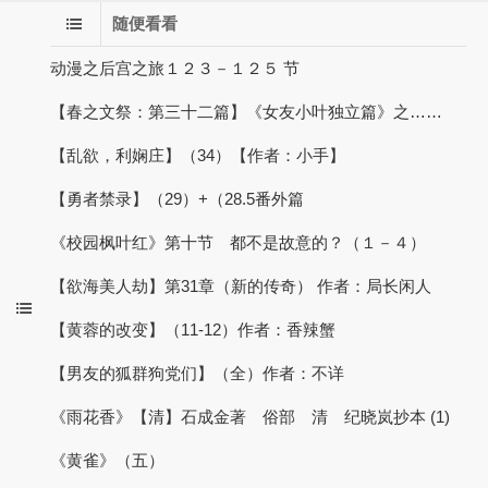
随便看看
动漫之后宫之旅１２３－１２５ 节
【春之文祭：第三十二篇】《女友小叶独立篇》之……
【乱欲，利娴庄】（34）【作者：小手】
【勇者禁录】（29）+（28.5番外篇
《校园枫叶红》第十节 都不是故意的？（１－４）
【欲海美人劫】第31章（新的传奇） 作者：局长闲人
【黄蓉的改变】（11-12）作者：香辣蟹
【男友的狐群狗党们】（全）作者：不详
《雨花香》【清】石成金著 俗部 清 纪晓岚抄本 (1)
《黄雀》（五）