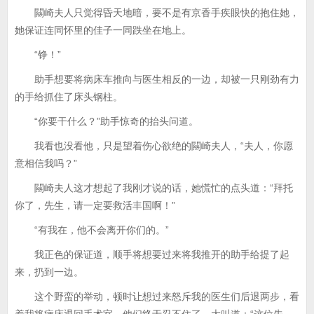
闗崎夫人只觉得昏天地暗，要不是有京香手疾眼快的抱住她，
她保证连同怀里的佳子一同跌坐在地上。
“铮！”
助手想要将病床车推向与医生相反的一边，却被一只刚劲有力
的手给抓住了床头钢柱。
“你要干什么？”助手惊奇的抬头问道。
我看也没看他，只是望着伤心欲绝的闗崎夫人，“夫人，你愿
意相信我吗？”
闗崎夫人这才想起了我刚才说的话，她慌忙的点头道：“拜托
你了，先生，请一定要救活丰国啊！”
“有我在，他不会离开你们的。”
我正色的保证道，顺手将想要过来将我推开的助手给提了起
来，扔到一边。
这个野蛮的举动，顿时让想过来怒斥我的医生们后退两步，看