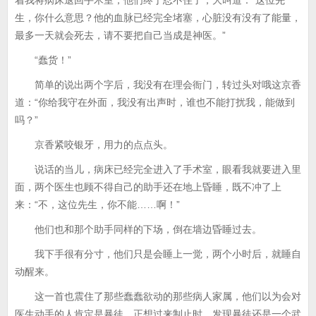
着我将病床退回手术室，他们终于忍不住了，大叫道：“这位先
生，你什么意思？他的血脉已经完全堵塞，心脏没有没有了能量，
最多一天就会死去，请不要把自己当成是神医。”
“蠢货！”
简单的说出两个字后，我没有在理会衙门，转过头对哦这京香
道：“你给我守在外面，我没有出声时，谁也不能打扰我，能做到
吗？”
京香紧咬银牙，用力的点点头。
说话的当儿，病床已经完全进入了手术室，眼看我就要进入里
面，两个医生也顾不得自己的助手还在地上昏睡，既不冲了上
来：“不，这位先生，你不能……啊！”
他们也和那个助手同样的下场，倒在墙边昏睡过去。
我下手很有分寸，他们只是会睡上一觉，两个小时后，就睡自
动醒来。
这一首也震住了那些蠢蠢欲动的那些病人家属，他们以为会对
医生动手的人肯定是暴徒，正想过来制止时，发现暴徒还是一个武