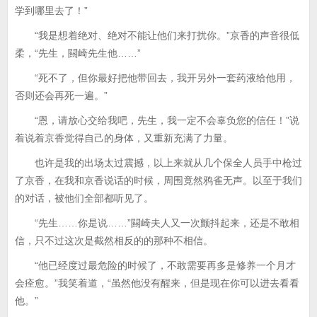
学到哪里去了！”
“我是想着绝对、绝对不能让他们来打扰你。”京香的声音很低
柔，“先生，闗崎先生他……”
“死不了，但你最好把他带回去，我开另外一套药液给他用，
否则还会再死一遍。”
“恩，请放心交给我吧，先生，我一定不会辜负您的信任！”说
着说着京香觉得自己的身体，又重新充满了力量。
也许是我的出场太过震撼，以上来就从几个保全人员手中枪过
了京香，在我和京香说话的时候，周围竟然鸦雀无声。以至于我们
的对话，被他们全部都听见了。
“先生……你是说……”闗崎夫人又一次颤抖起来，还是不敢相
信，只不过这次是截然相反的的那种不相信。
“他已经度过最危险的时候了，不敢需要再多是修养一个月才
会痊愈。”我笑着道，“虽然他没有醒来，但是现在你可以进去看看
他。”