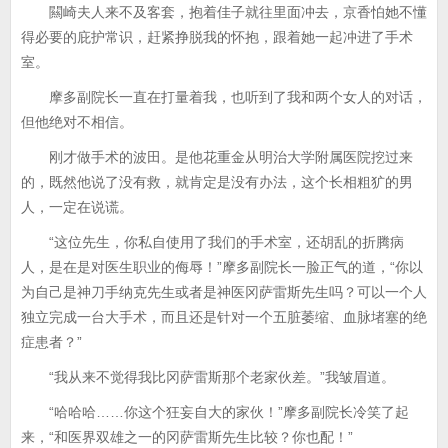
闗崎夫人来不及客套，抱着佳子就往里面冲去，京香怕她不懂
得必要的庇护常识，赶紧挣脱我的怀抱，跟着她一起冲进了手术
室。
摩多副院长一直在打量着我，也听到了我和两个女人的对话，
但他绝对不相信。
刚才做手术的波田。是他花重金从明治大学附属医院挖过来
的，既然他说了没有救，就肯定是没有办法，这个长相粗犷的男
人，一定在说谎。
“这位先生，你私自使用了我们的手术室，还胡乱的折腾病
人，是在是对医生职业的侮辱！”摩多副院长一脸正气的道，“你以
为自己是神刀手纳克先生或者是神医冈萨雷斯先生吗？可以一个人
独立完成一台大手术，而且还是针对一个五脏萎缩、血脉堵塞的绝
症患者？”
“我从来不觉得我比冈萨雷斯那个老家伙差。”我皱眉道。
“哈哈哈……你这个狂妄自大的家伙！”摩多副院长冷笑了起
来，“和医界双雄之一的冈萨雷斯先生比较？你也配！”