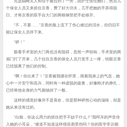
先是闗崎夫人和佳子被拉到了一旁，由护士按住她们，然后几
个保全人员又来抓住京香，费了好大功夫，几乎把她的手弄得脱
臼。才将京香的双手自大门的两根钢管把手处移开。
“不，不要……”京香的脸上流下了伤心难过的泪水，但仍旧不
能让保全人员停下来。
“砰！”
眼看手术室的大门再也没有阻碍，忽然一声轻响，手术室的两
扇门打了开来，几个拉住京香的保全人员只觉手上一疼，转眼京香
已经脱离了他们的控制。
“啊！你出来了！”京香被我搂在怀里，闻着我身上的气息，她
心中一片安宁和高兴，同时有一种虚脱的疲惫，好像刚才的挣扎，
已经将他全身的力气都抽掉了一般。
这样的感觉好像并不是喜欢，但是那种砰然心动的滋味，却是
她从来没有过的。
“白痴，你这么用力的抓住把手不妨干什么？”我呵斥的声音传
入她的小耳朵，“难道不知道这样很容易受伤吗？你的医学常识都