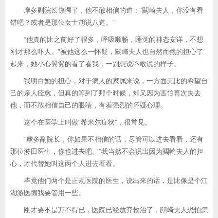
摩多副院长惊愕了，他不敢相信的道：“闗崎夫人，你没有看
错吧？或者是那位女士胡说八道。”
“他真的比之前好了很多，呼吸顺畅，睡觉的神态安详，不想
刚才那么吓人。”被他这么一怀疑，闗崎夫人也自然而然的担心了
起来，她小心翼翼的看了看我，一副想说不敢说的样子。
我明白她的担心，对于病人的家属来说，一方面无比的希望自
己的亲人痊愈，但真的等到了那个时候，却又因为害怕再次失去
他，而不敢相信自己的眼睛，有着强烈的怀疑心理。
这个在医学上叫做“希米尔症状”，很常见。
“摩多副院长，你如果不相信的话，尽管可以进去看看，还有
那位波田医生，你也进去吧。”我当然不会说出因为闗崎夫人的担
心，才代替她叫这两个人进去看看。
毕竟他们两个是正规医院的医生，说出来的话，是比像是个江
湖游医德我要管用一些。
刚才要不是万不得已，医院已经放弃救治了，闗崎夫人恐怕怎