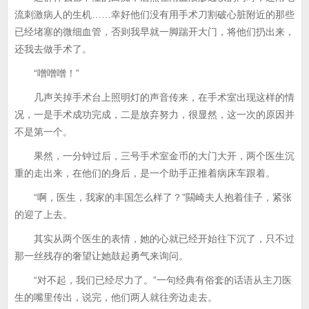
流刺激病人的生机……幸好他们没有用手术刀割破心脏附近的那些
已经堵塞的微细血管，否则我早就一脚踹开大门，将他们扔出来，
还我去做手术了。
“噌噌噌！”
几声关掉手术台上照明灯的声音传来，在手术室出现这样的情
况，一是手术成功完成，二是放弃努力，很显然，这一次的原因并
不是第一个。
果然，一分钟过后，三号手术室金币的大门大开，两个医生沉
重的走出来，在他们的身后，是一个助手正推着病床车跟着。
“啊，医生，我家的丰国怎么样了？”闗崎夫人抱着佳子，紧张
的迎了上去。
其实从两个医生的表情，她的心就已经开始往下沉了，只不过
那一丝残存的奢望让她鼓起勇气来询问。
“对不起，我们已经尽力了。”一句经典有俗套的话语从主刀医
生的嘴里传出，说完，他们两人就往旁边走去。