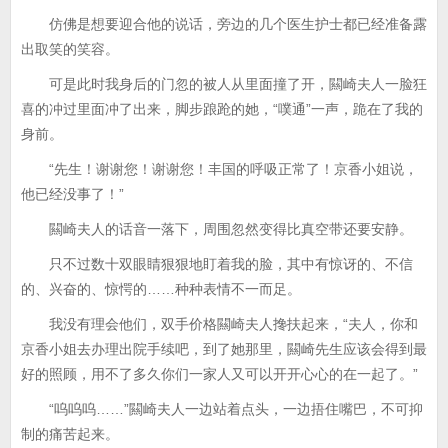
仿佛是想要迎合他的说话，旁边的几个医生护士都已经准备露
出取笑的笑容。
可是此时我身后的门忽的被人从里面撞了开，闗崎夫人一脸狂
喜的冲过里面冲了出来，脚步踉跄的她，“噗通”一声，跪在了我的
身前。
“先生！谢谢您！谢谢您！丰国的呼吸正常了！京香小姐说，
他已经没事了！”
闗崎夫人的话音一落下，周围忽然变得比真空带还要安静。
只不过数十双眼睛狠狠地盯着我的脸，其中有惊讶的、不信
的、兴奋的、惊愕的……种种表情不一而足。
我没有理会他们，双手价格闗崎夫人搀扶起来，“夫人，你和
京香小姐去办理出院手续吧，到了她那里，闗崎先生应该会得到最
好的照顾，用不了多久你们一家人又可以开开心心的在一起了。”
“呜呜呜……”闗崎夫人一边站着点头，一边捂住嘴巴，不可抑
制的痛苦起来。