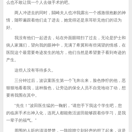
么也不敢让我一个人去做手术的吧。
两人冲进去的同时，闗崎夫人也冲我露出一个感激很抱歉的神
情，随即遍跟着他们走了进去，她觉得还是亲耳听见他们的话为
好。
我没有他们一起进去，站在外面眼睛扫了过去，无论是护士和
病人家属们，望向我的眼神中，充满了希冀和有些渴望的情感，在
医院这个最需要奇迹发生的地方，他们当然是希望妻子看到奇迹的
产生。
这些人没有等待多久。
三分钟过后，波议案医生第一个飞奔出来，脸色狰狞的他，恶
狠狠地看着我，这种脸色，让旁边的保全人员不自觉地动了动，想
要将我围在其中。
“先生！”波田医生猛的一鞠躬，“请您手下我这个学生吧，您
的临床手术出神入化，连死人都能救活波田能够跟着你学习，是我
一辈子的福气。”
周围的人听的清清楚楚，一阵喧哗立刻轻声的想了起来，这是