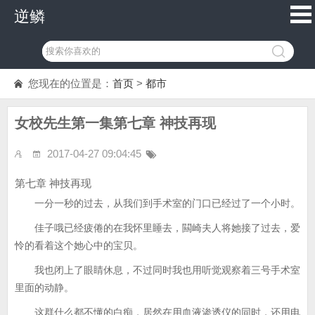
逆鳞
您现在的位置是：
首页
>
都市
女校先生第一集第七章 神技再现
2017-04-27 09:04:45
第七章 神技再现
一分一秒的过去，从我们到手术室的门口已经过了一个小时。
佳子哦已经疲倦的在我怀里睡去，闗崎夫人将她接了过去，爱
怜的看着这个她心中的宝贝。
我也闭上了眼睛休息，不过同时我也用听觉观察着三号手术室
里面的动静。
这群什么都不懂的白痴，居然在用血液渗透仪的同时，还用电