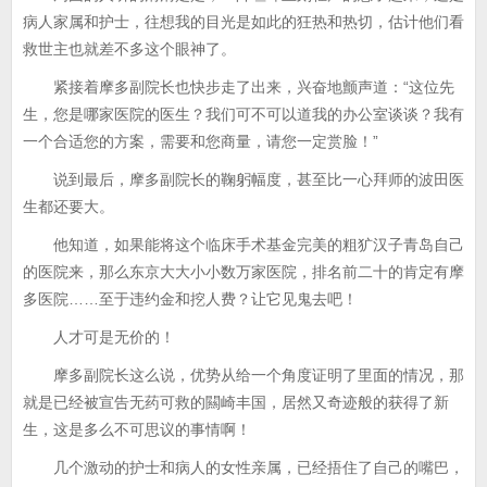
病人家属和护士，往想我的目光是如此的狂热和热切，估计他们看
救世主也就差不多这个眼神了。
紧接着摩多副院长也快步走了出来，兴奋地颤声道：“这位先
生，您是哪家医院的医生？我们可不可以道我的办公室谈谈？我有
一个合适您的方案，需要和您商量，请您一定赏脸！”
说到最后，摩多副院长的鞠躬幅度，甚至比一心拜师的波田医
生都还要大。
他知道，如果能将这个临床手术基金完美的粗犷汉子青岛自己
的医院来，那么东京大大小小数万家医院，排名前二十的肯定有摩
多医院……至于违约金和挖人费？让它见鬼去吧！
人才可是无价的！
摩多副院长这么说，优势从给一个角度证明了里面的情况，那
就是已经被宣告无药可救的闗崎丰国，居然又奇迹般的获得了新
生，这是多么不可思议的事情啊！
几个激动的护士和病人的女性亲属，已经捂住了自己的嘴巴，