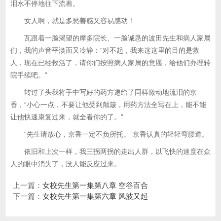
泪水不停地往下流着。
女人啊，就是多愁善感又容易感动！
瓦跟着一脸渴望的摩多院长、一脸诚恳的波田先生和病人家属
们，我的声音平淡而又冷静：“对不起，我来这这里的目的是救
人，现在已经救活了，请你们按照病人家属的意愿，给他们办理转
院手续吧。”
转过了头我将手中写好的药方递给了同样激动地流泪的京
香，“小心一点，不要让他受到颠簸，用药方法全写在上，能不能
让他快速康复过来，就全看你的了。”
“先生请放心，京香一定不负所托。”京香认真的轻轻弯腰道。
依旧和上次一样，我三拐两拐的走出人群，以飞快的速度在众
人的眼中消失了，没人能反应过来。
上一篇：
女校先生第一集第八章 空谷百合
下一篇：
女校先生第一集第六章 风波又起