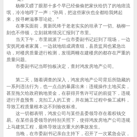
杨柳又瞟了眼那十多个早已经偷偷把家伙给扔了的地痞流
氓，冷冷地哼了一声：“孙局，把这些家伙也全都给我烤起
来，按寻衅滋事罪论处。”
在事实面前，黄新民终于老老实实的坦承了一切。杨柳一
刻也不停顿，立刻就将情况汇报到了市里。
当天下午，市里就派了一位市委副书记赶到了现场，一边
安抚死难者家属，一边就地组成调查组，县质监局也紧急出
动，对楼房质量进行检测，发现两幢在建楼房的都存在严重的
质量问题。
市委副书记当即拍板决定，查封鸿发房地产公司。
第二天，随着调查的深入，鸿发房地产公司背后所隐藏的
一系列违法行为，也一点点的暴露出来：违规操作土地买卖，
甚至拖欠给政府购地资金，在获得开售许可证的前提下，违规
进行开盘预售，克扣工人的工资，并在施工过程中偷工减料，
导致工程质量根本达不到验收标准。
这一切都表明，鸿发公司与某些县委领导存在着权钱交
易。在某些县委领导的特别关照下，使得鸿发房地产公司违规
上马建筑工程，最终导致这次重大的事故发生。
当晚，在市委副书记亲自主持下，召开了一次紧急会议，