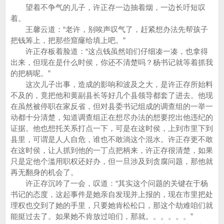
望着不争气的儿子，许正存一边抽着烟，一边长吁短叹
着。
王馨云道：“老许，别唉声叹气了，赶紧想办法先帮孩子
把钱筹上，把那些窟窿给填上吧。”
许正存板着脸道：“这点钱虽然咱们仔细凑一凑，也拿得
出来，但现在是什么时侯，你还不清楚吗？杨书记就等着抓我
的把柄呢。”
这次儿子出事，造成的影响和波及之大，是许正存所始料
不及的，竟把他和黄副县长等好几个县领导都套了进去。他现
在虽然被停职在家反省，但对县委书记组成的调查组的一举一
动都十分清楚，知道调查组正在想尽办法的想要挖出他违纪的
证据。他也想托关系打点一下，可是在这时侯，上到市里下到
县里，可谓是人人自危，谁也不敢淌这个混水。许正存更不敢
在这时侯，让人抓到他的一丁点把柄来，许正存很清楚，如果
只是定他个滥用职权还好办，但一旦涉及到贪腐问题，那他就
再无翻身的机会了。
许正存沉吟了一会，叹道：“其实这个问题的关键在于杨
书记的态度，这起事件是她亲自发现并上报的，现在市里把处
理权也交到了她的手里，只要她肯松松口，那这个劫难咱们就
能挺过去了。如果她不肯放过咱们，那就。。。。。。”