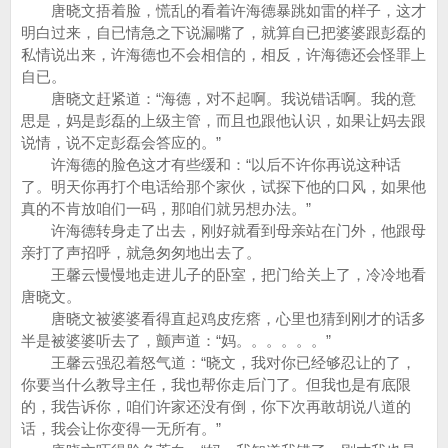
唐晓文捂着脸，慌乱的看着许海德暴跳如雷的样子，这才
明白过来，自已情急之下说漏嘴了，就算自已把婆婆跟彭磊的
私情说出来，许海德也不会相信的，相反，许海德还会怪罪上
自已。
唐晓文赶紧道：“海德，对不起啊。我说错话啊。我的意
思是，妈是彭磊的上级主管，而且也跟他认识，如果让妈去跟
说情，说不定彭磊会答应的。”
许海德的脸色这才有些缓和：“以后不许你再说这种话
了。明天你再打个电话给那个家伙，试探下他的口风，如果他
真的不肯放咱们一码，那咱们就另想办法。”
许海德转身走了出去，刚好就看到母亲站在门外，他跟母
亲打了声招呼，就急匆匆地出去了。
王馨云慢慢地走进儿子的卧室，把门给关上了，冷冷地看
唐晓文。
唐晓文被婆婆看得直起鸡皮疙瘩，心里也猜到刚才的话多
半是被婆婆听去了，颤声道：“妈。。。。。。”
王馨云强忍着怒气道：“晓文，我对你已经够忍让的了，
你要当什么教导主任，我也帮你走后门了。但我也是有底限
的，我告诉你，咱们许家还没有倒，你下次再敢胡说八道的
话，我会让你变得一无所有。”