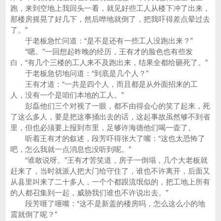
跑，来到空地上我回头一看，就见好些工人从楼下冲了出来，
那楼房摇晃了好几下，然后哗地就倒了，把我吓得差点晕过去
了。”
于老板急忙问道：“是不是还有一些工人没跑出来？”
“嗯。”一回想起昨晚的经历，王有才的脸色也有些发
白，“有几个三楼的工人来不及跑出来，结果全都给砸死了。”
于老板急切地问道：“到底是几个人？”
王有才道：“一共是四个人，而且都是从外面招来的工
人，没有一个是咱们本地的工人。”
彭磊他们三个对视了一眼，都不由得会心的笑了起来，死
了这么多人，要是把这事捅出去的话，这起事故虽然够不到省
里，但也必须要上报到市里，足够许海德他们喝一壶了。
听着王有才的叙述，段芳吓得张大了嘴：“这也太恐怖了
吧，怎么我就一点消息也没听到呢。”
“谁敢说呀。”王有才苦笑道，房子一倒塌，几个大老板就
赶来了，当时就派人把大门给守住了，谁也不许离开，后面又
从县里叫来了二十多人，一个个都跟流氓似的，把工地上所有
的人都召集到一起，威胁我们谁也不许说出去。”
段芳咂了咂嘴：“这不是新盖的楼房吗，怎么这么小的地
震就倒了呢？”