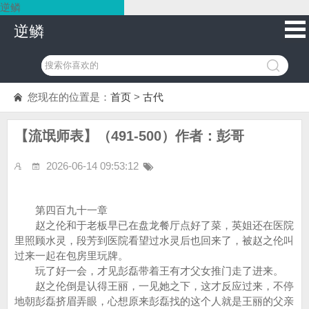
逆鳞
逆鳞
您现在的位置是：
首页
>
古代
【流氓师表】（491-500）作者：彭哥
2026-06-14 09:53:12
第四百九十一章
赵之伦和于老板早已在盘龙餐厅点好了菜，英姐还在医院
里照顾水灵，段芳到医院看望过水灵后也回来了，被赵之伦叫
过来一起在包房里玩牌。
玩了好一会，才见彭磊带着王有才父女推门走了进来。
赵之伦倒是认得王丽，一见她之下，这才反应过来，不停
地朝彭磊挤眉弄眼，心想原来彭磊找的这个人就是王丽的父亲