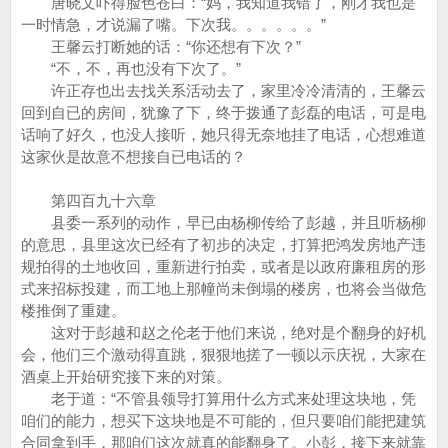
唐晓文吓得脸色苍白：“妈，我知道我错了，刚才我也是
一时情急，才说漏了嘴。下次我。。。。。。”
王馨云打断她的话：“你还想有下次？”
“不，不，再也没有下次了。”
许正存也出去找关系活动去了，家里冷冷清清的，王馨云
回到自已的房间，犹豫了下，终于拨通了彭磊的电话，可是电
话响了好久，也没人接听，她只得无奈地挂了电话，心想难道
这家伙是故意不想接自已电话的？
第四百九十六章
县委一系列的动作，早已由杨柳传给了彭越，并且听杨柳
的意思，县里这次已经有了初步的决定，打算把鸿发房地产违
规拍得的土地收回，重新进行拍卖，或者是以政府廉租房的形
式来招标投建，而工地上那幢尚未倒塌的楼房，也将会当做危
楼推倒了重建。
这对于彭越和赵之伦老于他们来说，绝对是个翻身的好机
会，他们三个激动得直跳，狠狠地搓了一顿以示庆祝，大家在
酒桌上开始研究接下来的对策。
老于道：“不管县领导打算用什么方式来处理这块地，凭
咱们的能力，想买下这块地是不可能的，但只要咱们能把建筑
合同拿到手，那咱们这次就真的能翻身了。小彭，接下来就靠