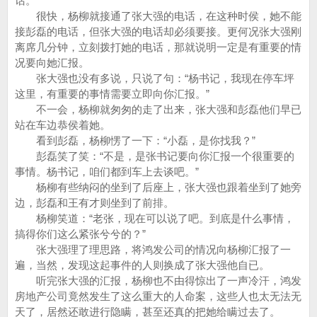
话。
很快，杨柳就接通了张大强的电话，在这种时侯，她不能
接彭磊的电话，但张大强的电话却必须要接。更何况张大强刚
离席几分钟，立刻拨打她的电话，那就说明一定是有重要的情
况要向她汇报。
张大强也没有多说，只说了句：“杨书记，我现在停车坪
这里，有重要的事情需要立即向你汇报。”
不一会，杨柳就匆匆的走了出来，张大强和彭磊他们早已
站在车边恭侯着她。
看到彭磊，杨柳愣了一下：“小磊，是你找我？”
彭磊笑了笑：“不是，是张书记要向你汇报一个很重要的
事情。杨书记，咱们都到车上去谈吧。”
杨柳有些纳闷的坐到了后座上，张大强也跟着坐到了她旁
边，彭磊和王有才则坐到了前排。
杨柳笑道：“老张，现在可以说了吧。到底是什么事情，
搞得你们这么紧张兮兮的？”
张大强理了理思路，将鸿发公司的情况向杨柳汇报了一
遍，当然，发现这起事件的人则换成了张大强他自已。
听完张大强的汇报，杨柳也不由得惊出了一声冷汗，鸿发
房地产公司竟然发生了这么重大的人命案，这些人也太无法无
天了，居然还敢进行隐瞒，甚至还真的把她给瞒过去了。