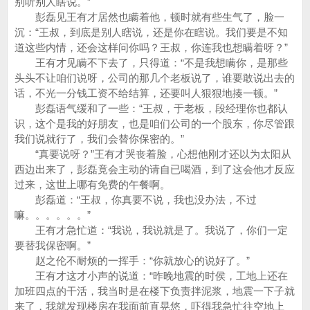
别听别人瞎说。”
彭磊见王有才居然也瞒着他，顿时就有些生气了，脸一
沉：“王叔，到底是别人瞎说，还是你在瞎说。我们要是不知
道这些内情，还会这样问你吗？王叔，你连我也想瞒着呀？”
王有才见瞒不下去了，只得道：“不是我想瞒你，是那些
头头不让咱们说呀，公司的那几个老板说了，谁要敢说出去的
话，不光一分钱工资不给结算，还要叫人狠狠地揍一顿。”
彭磊语气缓和了一些：“王叔，于老板，段经理你也都认
识，这个是我的好朋友，也是咱们公司的一个股东，你尽管跟
我们说就行了，我们会替你保密的。”
“真要说呀？”王有才哭丧着脸，心想他刚才还以为太阳从
西边出来了，彭磊竟会主动的请自已喝酒，到了这会他才反应
过来，这世上哪有免费的午餐啊。
彭磊道：“王叔，你真要不说，我也没办法，不过
嘛。。。。。。”
王有才急忙道：“我说，我说就是了。我说了，你们一定
要替我保密啊。”
赵之伦不耐烦的一挥手：“你就放心的说好了。”
王有才这才小声的说道：“昨晚地震的时侯，工地上还在
加班四点的干活，我当时是在楼下负责拌泥浆，地震一下子就
来了，我就发现楼房在我面前直晃悠，吓得我急忙往空地上