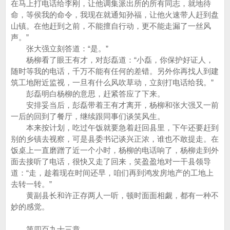
在马上打电话给李刚，让他调集派出所的所有同志，就地待
命，等侯我的命令，我现在就通知孙福，让他火速带人赶到盘
山镇。在他赶到之前，不能擅自行动，更不能走漏了一丝风
声。”
张大强立刻答道：“是。”
杨柳看了眼王有才，对彭磊道：“小磊，你保护好证人，
随时等我的电话，千万不能有任何的差错。另外你再找人到建
筑工地附近监视，一旦有什么风吹草动，立刻打电话给我。”
彭磊明白杨柳的意思，赶紧答应了下来。
安排妥当后，彭磊带着王有才离开，杨柳和张大强又一前
一后的回到了餐厅，继续跟同事们谈笑风生。
本来按计划，吃过午饭就要急着赶回县里，下午还要赶到
别的乡镇去视察，可是县委书记谈兴正浓，谁也不敢提走。在
饭桌上一直磨蹭了近一个小时，杨柳的电话响了，杨柳走到外
面去接听了电话，很快又走了回来，笑盈盈地对一干县领导
道：“走，趁着现在时间还早，咱们再到鸿发房地产的工地上
去转一转。”
黄副县长和许正存两人一听，顿时面面相觑，都有一种不
妙的感觉。
第四百九十三章