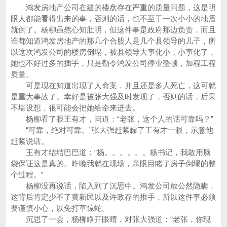
鸿发房地产公司在建的楼盘存在严重的质量问题，这是明
眼人都能看得出来的事，否则的话，也不至于一次小小的地震
就倒了。杨柳虽然心知肚明，但这件事是政府那边负责，而且
谁都知道鸿发房地产的那几个合股人是几个县领导的儿子，所
以这次鸿发公司的楼房倒塌，被县领导大事化小，小事化了，
她也不好过多的插手，只是勒令鸿发公司停业整顿，加程工程
质量。
可是现在知道出现了人命案，并且还是多人死亡，这可就
是重大事故了。幸好是被张大强及时发现了，否则的话，后果
不堪设想，很可能会把她给牵来进去。
杨柳看了眼王有才，问道：“老张，这个人的话可靠吗？”
“可靠，绝对可靠。”张大强赶紧瞟了王有才一眼，示意他
赶紧说话。
王有才结结巴巴道：“杨。。。。。。杨书记，我敢用脑
袋保证这是真的。昨晚我就在现场，亲眼目睹了房子倒塌的整
个过程。”
杨柳没再说话，陷入到了沉思中。鸿发公司敢公然隐瞒，
这背后肯定少不了黄新民以及许政存的推手，所以这件事必须
要谨慎小心，以免打草惊蛇。
沉思了一会，杨柳睁开眼睛，对张大强道：“老张，你现