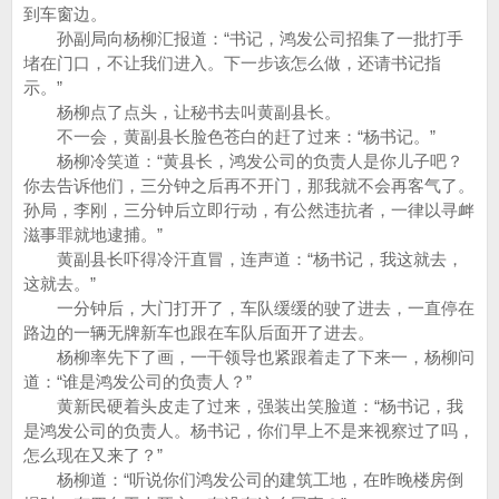
到车窗边。
孙副局向杨柳汇报道：“书记，鸿发公司招集了一批打手
堵在门口，不让我们进入。下一步该怎么做，还请书记指
示。”
杨柳点了点头，让秘书去叫黄副县长。
不一会，黄副县长脸色苍白的赶了过来：“杨书记。”
杨柳冷笑道：“黄县长，鸿发公司的负责人是你儿子吧？
你去告诉他们，三分钟之后再不开门，那我就不会再客气了。
孙局，李刚，三分钟后立即行动，有公然违抗者，一律以寻衅
滋事罪就地逮捕。”
黄副县长吓得冷汗直冒，连声道：“杨书记，我这就去，
这就去。”
一分钟后，大门打开了，车队缓缓的驶了进去，一直停在
路边的一辆无牌新车也跟在车队后面开了进去。
杨柳率先下了画，一干领导也紧跟着走了下来一，杨柳问
道：“谁是鸿发公司的负责人？”
黄新民硬着头皮走了过来，强装出笑脸道：“杨书记，我
是鸿发公司的负责人。杨书记，你们早上不是来视察过了吗，
怎么现在又来了？”
杨柳道：“听说你们鸿发公司的建筑工地，在昨晚楼房倒