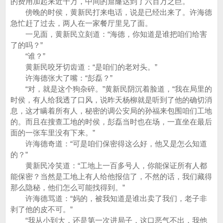
的费用加起来近千万，中间的窟窿达到了六百万之巨。
傍晚的时侯，黄新民打来电话，说是已经出来了。许海德
急忙赶了过去，两人在一家餐厅里见了面。
一见面，黄新民立刻道：“海德，你知道是谁把咱们给害
了的吗？”
“谁？”
黄新民咬牙切齿道：“是咱们的老对头。”
许海德张大了嘴：“彭磊？”
“对，就是这个狗杂碎。”黄新民阴沉着脸道，“我在局里的
时侯，有人给我透了口风，说昨天杨柳就是听到了他的确切消
息，这才瞒着所有人，秘密的调公安局的孙福来包围咱们工地
的。而且在搜查工地的时侯，彭磊当时也在场，一直坐在最后
面的一张车里没有下来。”
许海德奇道：“可是咱们保密得这么好，他又是怎么知道
的？”
黄新民冷笑道：“工地上一百多号人，你能保证所有人都
能保密？当然是工地上有人给他报信了，不然的话，我们藏得
那么隐秘，他们怎么可能找得到。”
许海德骂道：“妈的，被我知道是谁出卖了我们，老子非
剥了他的皮不可。”
“我从小到大，还是第一次进局子，这口恶气不出，我他