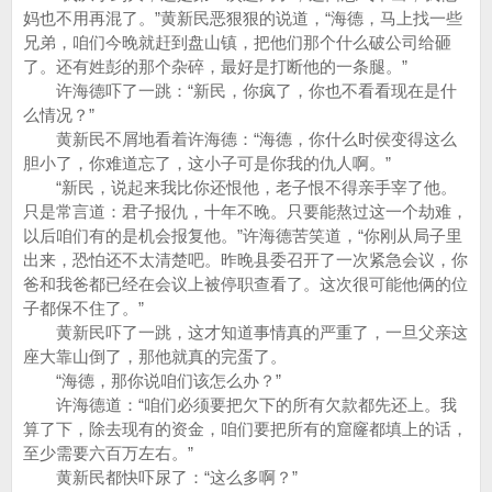
妈也不用再混了。”黄新民恶狠狠的说道，“海德，马上找一些
兄弟，咱们今晚就赶到盘山镇，把他们那个什么破公司给砸
了。还有姓彭的那个杂碎，最好是打断他的一条腿。”
许海德吓了一跳：“新民，你疯了，你也不看看现在是什
么情况？”
黄新民不屑地看着许海德：“海德，你什么时侯变得这么
胆小了，你难道忘了，这小子可是你我的仇人啊。”
“新民，说起来我比你还恨他，老子恨不得亲手宰了他。
只是常言道：君子报仇，十年不晚。只要能熬过这一个劫难，
以后咱们有的是机会报复他。”许海德苦笑道，“你刚从局子里
出来，恐怕还不太清楚吧。昨晚县委召开了一次紧急会议，你
爸和我爸都已经在会议上被停职查看了。这次很可能他俩的位
子都保不住了。”
黄新民吓了一跳，这才知道事情真的严重了，一旦父亲这
座大靠山倒了，那他就真的完蛋了。
“海德，那你说咱们该怎么办？”
许海德道：“咱们必须要把欠下的所有欠款都先还上。我
算了下，除去现有的资金，咱们要把所有的窟窿都填上的话，
至少需要六百万左右。”
黄新民都快吓尿了：“这么多啊？”