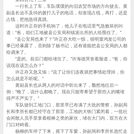
一行长上了车，车队缓缓的向旧农贸市场的方向驶去。黄
副县长迫不及待的拨打儿子的电话，却发现占线，再打，还是
占线，把他急得真跳。
这时许正存的手机响了，他儿子在电话里气急败坏的叫
道：“爸，咱们工地被县公安局和镇派出所的人给围住了。”
“县公安局也来了？”许正存大吃一惊，很明显鸿发公司的
事已经暴露了，否则除了杨书记，还有谁能把县公安局的人都
给调来了。
“是的。前后门都给堵住了。”许海德哭丧着脸道，“爸，你
说现在该怎么办？”
许正存又急又恼：“说了让你们连夜就把事情处理掉，你
怎么就是不听呢。”
黄副县长也从两人的对话中听出来了，颓然地往后一
倒：“晚了，说什么都晚了。现在只能寄希望于那些人的嘴堵
得严不严实了。”
车队驶到工地门口，那里早已布满了大批的警察，孙副局
长和李所长都已经守在了那里，工地的大铁门紧闭着，一批社
会闲散人员手里拿着棍棒之类的家伙，堵在大门内，双方在大
门口对峙着。
杨柳的车停了下来，摇下了车窗，孙副局和李所长急忙走