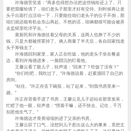
许海德苦笑道：“再多也得想办法把这些钱给还上了。只
要把窟窿给填了，咱们老头子那里才好有交待。到时侯再让老
头子出面打点活动一下，只要能住咱们老头子的位子不倒，那
咱们就还能有机会东山再起。不然的话，咱俩都很可能会被弄
去监狱里吃洋芋去。”
黄新民和许海德仗着父母的关系，这两人也挣了不少的
钱，只是大都被挥霍掉了。俩人商量了半天后，各自回家找老
头子筹钱去了。
许海德回到家里，家人正在吃饭，他的老头子坐在餐桌
边，看到许海德进来，一脸阴沉的盯着他。
王馨云看了眼儿子，轻声道：“回来了？吃饭了没有？”
“你们吃吧，我吃过了。”许海德说着，赶紧溜回了自已的
房间。
“站住。”许正存丢下碗筷，站了起来，“到我书房里来一
趟。”
许正存背着手进了书房，王馨云见儿子还站在那里发呆，
忙瞪了他一眼，轻声道：“愣着干嘛，还不快去。记住，千万
别惹他生气了。”
许海德这才畏畏缩缩的进了父亲的书房。
王馨云叹了口气，没想到儿子惹出这么大的事来，竟把丈