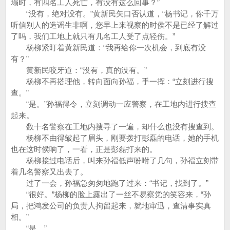
塌时，有四名工人死亡，有没有这么回事？”
“没有，绝对没有。”黄新民矢口否认道，“杨书记，你千万
听信别人的造谣生非啊，您早上来视察的时侯不是已经了解过
了吗，我们工地上就只有几名工人受了点轻伤。”
杨柳紧盯着黄新民道：“我再给你一次机会，到底有没
有？”
黄新民咬牙道：“没有，真的没有。”
杨柳不再搭理他，转向面向孙福，手一挥：“立刻进行搜
查。”
“是。”孙福得令，立刻调动一应警察，在工地内进行搜查
起来。
数十名警察在工地内搜寻了一遍，却什么也没有搜查到。
杨柳不由得皱起了眉头，刚要拨打彭磊的电话，她的手机
也在这时侯响了，一看，正是彭磊打来的。
杨柳接过电话后，叫来孙福低声吩咐了几句，孙福立刻带
着几名警察又出去了。
过了一会，孙福急匆匆地跑了过来：“书记，找到了。”
“很好。”杨柳的脸上露出了一丝不易察觉的笑容来，“孙
局，把鸿发公司的负责人拘留起来，就地审迅，查清事实真
相。”
“是。”