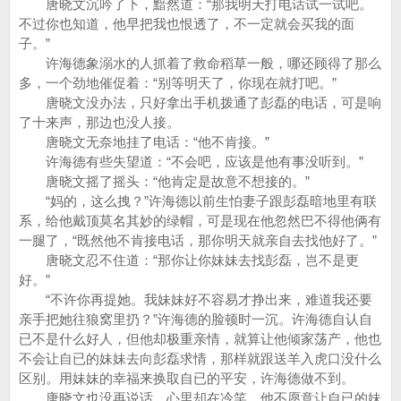
唐晓文沉吟了下，黯然道：“那我明天打电话试一试吧。
不过你也知道，他早把我也恨透了，不一定就会买我的面
子。”
许海德象溺水的人抓着了救命稻草一般，哪还顾得了那么
多，一个劲地催促着：“别等明天了，你现在就打吧。”
唐晓文没办法，只好拿出手机拨通了彭磊的电话，可是响
了十来声，那边也没人接。
唐晓文无奈地挂了电话：“他不肯接。”
许海德有些失望道：“不会吧，应该是他有事没听到。”
唐晓文摇了摇头：“他肯定是故意不想接的。”
“妈的，这么拽？”许海德以前生怕妻子跟彭磊暗地里有联
系，给他戴顶莫名其妙的绿帽，可是现在他忽然巴不得他俩有
一腿了，“既然他不肯接电话，那你明天就亲自去找他好了。”
唐晓文忍不住道：“那你让你妹妹去找彭磊，岂不是更
好。”
“不许你再提她。我妹妹好不容易才挣出来，难道我还要
亲手把她往狼窝里扔？”许海德的脸顿时一沉。许海德自认自
已不是什么好人，但他却极重亲情，就算让他倾家荡产，他也
不会让自已的妹妹去向彭磊求情，那样就跟送羊入虎口没什么
区别。用妹妹的幸福来换取自已的平安，许海德做不到。
唐晓文也没再说话，心里却在冷笑，他不愿意让自已的妹