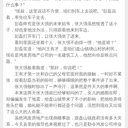
什么事？”
“张叔，这里说话不方便，咱们到车上去说吧。”彭磊说
着，率先往车子走去。
彭磊终究是张大强的未来姑爷，张大强虽然恨透了这小
子，却也拿他没办法，只得跟着他来到车边。
彭磊打开车门，让张大强坐了进来。
看到里面还坐着个人，张大强不由得一愣：“他是谁？”
彭磊笑道：“他叫王有才，是咱们盘山镇绕山村的村民，
现在是鸿发房地产公司的一名建筑工人，他想向你反映点问
题。”
张大强板着脸道：“那好，你说吧！”
王有才第一次和自已的父母官面对面的接触，一时好不紧
张，按着彭磊当初的吩咐，哆哆嗦嗦的把整个事件讲了出来。
张大强顿时惊出了一声冷汗，这果然是件天大的事件啊。
本来这两天张大强就已经够郁闷的了，女儿的婚期在即，
却偏偏发生了地震，给盘山镇带来了不小的影响，把他给弄得
焦头烂额，婚礼能不能举行都还是个问题，没想到现在又出现
了这么大的人命案。
虽然鸿发房地产出现倒楼事故，跟盘山镇政府没有多大关
系，今天县里的领导也来视察过了，也只是勒令鸿发公司停业