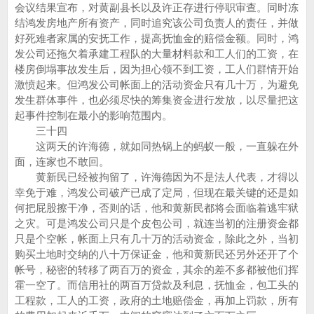
会议结果宣布，对黄副县长以及许正存进行停职审查。同时冻
结鸿发房地产所有资产，同时追究该公司负责人的责任，并做
好死难者家属的安抚工作，提高抚恤金的赔偿金额。同时，鸿
发公司还拖欠着承建工程队的大量材料款和工人们的工资，在
楼房倒塌事故发生后，因为担心领不到工资，工人们群情开始
激愤起来。但鸿发公司帐面上的活动资金只有几十万，为避免
发生群体事件，也必须尽快的筹集资金进行发放，以尽量把这
起事件控制在最小的影响范围内。
三十四
这两天的许海德，就如同热锅上的蚂蚁一般，一直躲在外
面，连家也不敢回。
黄新民已经被拘留了，许海德因为不是法人代表，才得以
幸免于难，鸿发公司破产已成了定局，但现在最关键的还是如
何把屁股擦干净，否则的话，他和黄新民都将会面临着逃牢狱
之灾。可是鸿发公司只是个皮包公司，就连当初的注册资金都
只是个空帐，帐面上只有几十万的活动资金，除此之外，当初
购买土地时交纳的八十万保证金，他和黄新民还另外还开了个
帐号，秘密的转移了两百万的资金，其余的差不多都被他们挥
霍一空了。而信用社的两百万贷款及利息，抚恤金，包工头的
工程款，工人的工资，政府的土地赔偿金，再加上罚款，所有