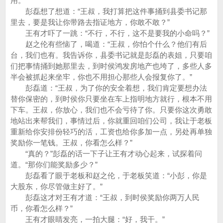
用。”
彭磊想了想道：“王叔，我打算把这件事捅到县委书记那
里去，要是我让你带路去指证地方，你敢不敢？”
王有才吓了一跳：“不行，不行，这不是要我的小命吗？”
赵之伦有些恼了，喝道：“王叔，你怕个什么？他们有后
台，我们也有。我告诉你，县委书记就是彭磊的表姐，只要咱
们把事情捅到她那里去，到时侯鸿发房地产也垮了，多些人多
半会被抓起来坐牢，你也不用担心那些人会报复你了。”
彭磊道：“王叔，为了你的安全着想，我们肯定要想办法
替你保密的，到时侯你只要坐在车上指明地方就行，根本不用
下车。王叔，你放心，我们也不会亏待了你。只要你这次勇敢
地站出来帮我们，事情过后，你就重回咱们公司，我让于老板
重新给你安排份轻巧的活，工资也给你多加一点，另处再单独
奖励你一笔钱。王叔，你看怎么样？”
“真的？”彭磊的话一下子让王有才动心起来，试探着问
道。“那你们能奖励多少？”
彭磊看了眼于老板和赵之伦，于老板笑道：“小彭，你是
大股东，你尽管做主好了。”
彭磊这才对王有才道：“王叔，到时侯奖励你两万人民
币，你看怎么样？”
王有才眼睛发亮，一拍大腿：“好，我干。”