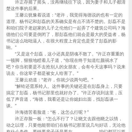
许正存摇了摇头，没再继续往下说，因为妻子和儿子都清
楚这件事的后果。
王馨云犹豫着说道：“老许，我觉得海德说的也有一定的
道理。杨书记和彭磊的关系确实是有点不清不楚的。彭磊不是
和咱们院子老赵家的儿子之伦他们一起弄了个建筑公司吗？海
德他们公司要是倒闭了，那彭磊他们就会是最大的受益者，杨
书记这么咄咄逼人，在很大程度上肯定也是受了彭磊的影
响。”
“又是这个彭磊，这小还真是阴魂不散了。”许正存重重的
一顿脚，狠狠地瞪着儿子道，“你现在终于知道红颜祸水了
吧？你当初要是不去抢别人的女朋友，会有今天这事吗？说来
说去，你这辈子都是被女人给害了。”
王馨云劝道：“老许，你就少说两句吧。”
“解铃还需系铃人。这件事的关键还是在彭磊身上，只要
搞定了彭磊，杨书记那里也就好办了。”许正存说到这里，压
低了声音道，“海德，我看还是让你媳妇出面，找彭磊谈一
谈。”
许海德苦着脸道：“爸，这怎么行呢？”
许正存脸一板：“怎么不行了？让晓文去跟他晓之以情，
动之以理，只要他能替咱们在杨书记那里说几句好话，无论他
有什么条件，要钱要房子还是要女。。。。。。咱们都可以答