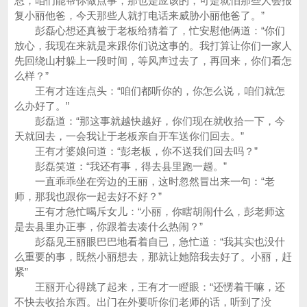
恩，咱们能帮你做点事，那也是应该的，可是就怕那些人会报
复小丽他爸，今天那些人就打电话来威胁小丽他爸了。”
彭磊心想还真被于老板给猜着了，忙安慰他俩道：“你们
放心，我现在来就是来跟你们说这事的。我打算让你们一家人
先回绕山村躲上一段时间，等风声过去了，再回来，你们看怎
么样？”
王有才连连点头：“咱们都听你的，你怎么说，咱们就怎
么办好了。”
彭磊道：“那这事就越快越好，你们现在就收拾一下，今
天就回去，一会我让于老板亲自开车送你们回去。”
王有才婆娘问道：“彭老板，你不送我们回去吗？”
彭磊笑道：“我还有事，得去县里跑一趟。”
一直乖乖坐在旁边的王丽，这时忽然冒出来一句：“老
师，那我也跟你一起去好不好？”
王有才急忙喝斥女儿：“小丽，你瞎胡闹什么，彭老师这
是去县里办正事，你跟着去凑什么热闹？”
彭磊见王丽眼巴巴地看着自已，急忙道：“我其实也没什
么重要的事，既然小丽想去，那就让她陪我去好了。小丽，赶
紧”
王丽开心得跳了起来，王有才一瞪眼：“还愣着干嘛，还
不快去收拾东西。出门在外要听你们老师的话，听到了没