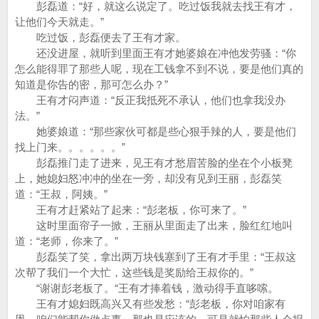
彭磊道：“好，就这么说定了。吃过饭我就去找王有才，
让他们今天就走。”
吃过饭，彭磊便去了王有才家。
还没进屋，就听到里面王有才她婆娘在冲他发劳骚：“你
怎么能得罪了那些人呢，现在工钱拿不到不说，要是他们真的
知道是你告的密，那可怎么办？”
王有才闷声道：“反正我抵死不承认，他们也拿我没办
法。”
她婆娘道：“那些家伙可都是些心狠手辣的人，要是他们
找上门来。。。。。。”
彭磊推门走了进来，见王有才愁眉苦脸的坐在个小板凳
上，她媳妇怒冲冲的坐在一旁，却没有见到王丽，彭磊笑
道：“王叔，阿姨。”
王有才赶紧站了起来：“彭老板，你可来了。”
这时里面帘子一掀，王丽从里面走了出来，脸红红地叫
道：“老师，你来了。”
彭磊笑了笑，拿出两万块钱塞到了王有才手里：“王叔这
次帮了我们一个大忙，这些钱是奖励给王叔你的。”
“谢谢彭老板了。“王有才捧着钱，激动得手直哆嗦。
王有才媳妇既高兴又有些发愁：“彭老板，你对咱家有