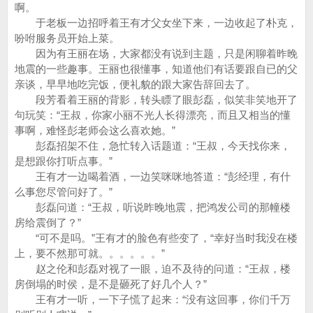
啊。
于老板一边招呼着王有才父女坐下来，一边收起了朴克，
吩咐服务员开始上菜。
因为有王丽在场，大家都没有说到主题，只是闲聊着昨晚
地震的一些趣事。王丽也很懂事，知道他们有话要跟自已的父
亲谈，早早地吃完饭，便礼貌的跟大家告辞回去了。
段芳看着王丽的背影，转头瞟了眼彭磊，似笑非笑地开了
句玩笑：“王叔，你家小丽不光人长得漂亮，而且又相当的懂
事啊，难怪彭老师会这么喜欢她。”
彭磊招架不住，急忙转入话题道：“王叔，今天找你来，
是想跟你打听点事。”
王有才一边喝着酒，一边笑咪咪地答道：“彭经理，有什
么事您尽管问好了。”
彭磊问道：“王叔，听说昨晚地震，把鸿发公司的那幢楼
房给震倒了？”
“可不是吗。”王有才的脸色有些变了，“幸好当时我没在楼
上，要不然那可就。。。。。。”
赵之伦和彭磊对视了一眼，迫不及待的问道：“王叔，楼
房倒塌的时侯，是不是砸死了好几个人？”
王有才一听，一下子慌了起来：“没有这回事，你们千万