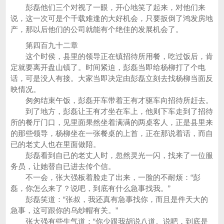
彭磊他们三个对视了一眼，开心地笑了起来，对他们来
说，这一次可是个千载难逢的大好机会，只要扳倒了鸿发房地
产，那以后他们的公司就能有个绝佳的发展机会了。
第四百九十二章
这个时侯，县里的领导正在镇招待所用餐，吃过饭后，肯
定就要离开盘山镇了。时间紧迫，彭磊当即给杨柳打了个电
话，可是没人有接。大家当即决定由彭磊立刻去找杨柳当面反
映情况。
匆匆结束午饭，彭磊开车带着王有才驱车向招待所赶去。
到了地方，彭磊让王有才坐在车上，他则下车走到了招待
所的餐厅门口，见里面果然坐着满满的两桌客人，正是县里来
的那些领导，杨柳坐在一张餐桌的上首，正在那说着话，而自
已的老丈人也在里面做陪。
彭磊看到自已的老丈人时，忽然灵光一闪，找来了一位服
务员，让她替自已进去传个信。
不一会，张大强板着脸走了出来，一脸的不耐烦：“彭
磊，你怎么来了？说吧，到底有什么急事找我。”
彭磊笑道：“张叔，我还真有急事找你，而且是件天大的
急事，这可跟你的乌纱帽有关。”
张大强有些生气道：“你少跟我胡说八道。说吧，到底是