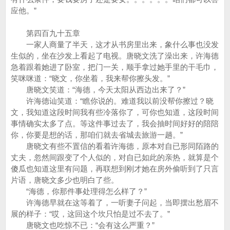
应他。”
第四百九十五章
一家人商量了半天，这才从书房里出来，象什么事也没发
生似的，坐在沙发上看起了电视。唐晓文洗了澡出来，许海德
急着跟着她进了卧室，把门一关，顺手拿过她手里的干毛巾，
笑咪咪道：“晓文，你坐着，我来帮你擦头发。”
唐晓文笑道：“海德，今天太阳从西边出来了？”
许海德讪笑道：“瞧你说的。难道我以前没帮你擦过？晓
文，我知道这段时间我有些冷落你了，可你也知道，这段时间
事情确实太多了点。等这件事过去了，我会抽时间好好的陪陪
你，你要是想的话，那咱们就去省城去旅游一趟。”
唐晓文有些不置信的看着许海德，原本对自已形同陌路的
丈夫，忽然间跟变了个人似的，对自已如此的亲热，就算是个
傻瓜也知道这里有问题，再联想到刚才她在房外偷听到了只言
片语，唐晓文多少也明白了些。
“海德，你那件事处理得怎么样了？”
许海德早就在这等着了，一听妻子问起，当即摆出愁眉不
展的样子：“哎，这回这个坎只怕是过不去了。”
唐晓文也吃惊不已：“会有这么严重？”