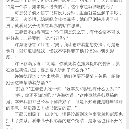
夫也牵连了进去，但她现在也顾不上埋怨儿子了，这起事故只
怕是一个坎，如果挺不过去的话，这个家也就彻底的完了。
可是父子俩才进了书房没几分钟，里面就发生起了争吵，
王馨云一边吩咐儿媳唐晓文收拾碗筷，她自已则快步进了书
房，就看到父子俩面红耳赤的站在那里。
王馨云不由得问道：“你们俩是怎么了，有什么话不可以
好好说，非得要吵一架才行吗？”
许海德涨红了脸道：“妈，我让爸帮着想想办法，可是爸
倒好，就知道埋怨我，怪我不该得罪了杨书记的小骈头彭
磊。”
许正存喝斥道：“闭嘴。你就凭着点捕风捉影的传言，就
在这里胡说八道，要是被人听到了怎么办？”
许海德顶道：“本来就是。他们俩要不是情人关系，杨柳
她会这样帮助着彭磊？”
“彭磊？”王馨云大吃一惊，“这事又和彭磊有什么关系？”
“妈，你还不知道吧？”许海德道，“这件事就是彭磊搞的
鬼。本来我们都已经私下解决好了，可是不知道他是哪里得到
的消息，然后跑去向杨书记告的密。”
王馨云倒吸了一口冷气，愣是没想到这件事竟然和彭磊也
扯上了关系。看来儿子和彭磊的这个冤结，是永远也解不开的
了。