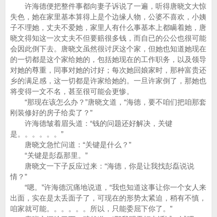
许海德便把整件事都向妻子诉说了一遍，听得唐晓文大惊
失色，她在家里基本算得上是个边缘人物，公婆不喜欢，小姨
子不理她，丈夫不爱她，家里人有什么事基本上都瞒着她，唐
晓文得知这一次丈夫不但要赔很多钱，而自已的公公也很可能
会因此倒下去。唐晓文虽然很讨厌这个家，但她也知道她现在
的一切都是这个家给她的，包括她现在的工作职务，以及领导
对她的尊重，同事对她的讨好；每次她回娘家时，那种富贵还
乡的满足感，这一切都是许家给她的。一旦许家倒了，那她也
将变得一文不名，甚至很可能会更惨。
“那现在该怎么办？”唐晓文道，“海德，要不咱们把咱那套
刚装修好的房子给卖了？”
许海德皱着眉头道：“钱的问题还好解决，关键
是。。。。。。”
唐晓文急忙问道：“关键是什么？”
“关键是彭磊那里。”
唐晓文一下子反应过来：“海德，你是让我找彭磊说说
情？”
“嗯。”许海德沉痛地说道，“我也知道这事让你一个女人来
出面，实在是太丢面子了，可现在的形势太紧迫，稍有不慎，
咱家就可能。。。。。。所以，只能委屈下你了。”