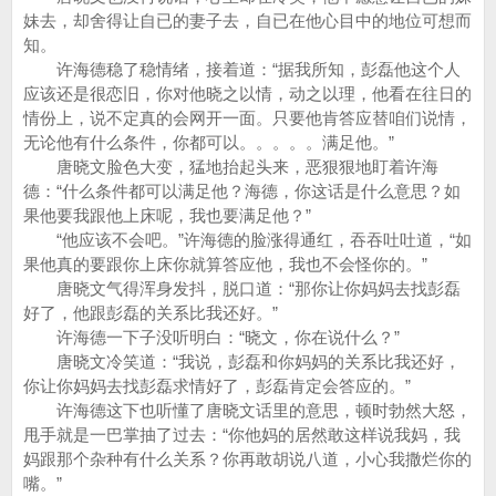
妹去，却舍得让自已的妻子去，自已在他心目中的地位可想而
知。
许海德稳了稳情绪，接着道：“据我所知，彭磊他这个人
应该还是很恋旧，你对他晓之以情，动之以理，他看在往日的
情份上，说不定真的会网开一面。只要他肯答应替咱们说情，
无论他有什么条件，你都可以。。。。。满足他。”
唐晓文脸色大变，猛地抬起头来，恶狠狠地盯着许海
德：“什么条件都可以满足他？海德，你这话是什么意思？如
果他要我跟他上床呢，我也要满足他？”
“他应该不会吧。”许海德的脸涨得通红，吞吞吐吐道，“如
果他真的要跟你上床你就算答应他，我也不会怪你的。”
唐晓文气得浑身发抖，脱口道：“那你让你妈妈去找彭磊
好了，他跟彭磊的关系比我还好。”
许海德一下子没听明白：“晓文，你在说什么？”
唐晓文冷笑道：“我说，彭磊和你妈妈的关系比我还好，
你让你妈妈去找彭磊求情好了，彭磊肯定会答应的。”
许海德这下也听懂了唐晓文话里的意思，顿时勃然大怒，
甩手就是一巴掌抽了过去：“你他妈的居然敢这样说我妈，我
妈跟那个杂种有什么关系？你再敢胡说八道，小心我撒烂你的
嘴。”