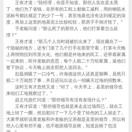
王有才道：“段经理，你是不知道。那些人实在是太黑
了，他们为了省钱，在所有的工程上都偷工减料，用的钢筋水
泥标号都比规定了的少了一号，甚至地基也没有达到规定的深
度，再加上这里的地基泥土比较松软，那房子不倒才怪了。”
于老板问道：“那么死了的那些人，他们打算要怎么处
理？”
王有才道：“那几个人当时就被扒出来了，现在藏在了一
个隐秘的地方，还专门派了几个打手在那里守着，打算今天晚
上再悄悄拉到市里火化。他们都是外地来的民工，还带着家属
一起来的，听许老板的意思，每个人赔二十万给家属，逼他们
签下协议，今天晚上就全部把人送回去。”
彭磊倒吸了一口冷气，许海德这些人还真是狠啊，居然只
赔二十万就想了事，并且还玩出这么一招瞒天过海的招数来。
这时王有才忽然又道：“对了，今天早上，县里的领导也
来咱们工地视察过了。”
赵之伦急忙问道：“那些领导有没有发现什么？”
王有才叹道：“那些领导也就是来走走过场而已，就在工
地上转了一圈，然后慰问了一下几个受了轻伤的工人就走了。
大家早就听说黄老板和许老板的父亲都是县里的领导，所以有
些人心里有些不服，也不敢跟领导反映，知道反映了也没