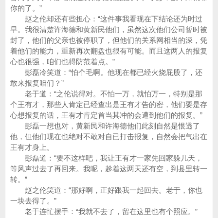
你的了。”
赵之伦却还有些担心：“这件事我看现在下结论还为时过
早。我很清楚许海德和黄新民他们，虽然这次他们公司暂时被
封了，他们的父亲也被停职了，但他们的关系网相当的深，凭
着他们的能力，重新再次翻盘也很有可能。而且这两人的报复
心也很强，咱们也得防范着点。”
彭磊冷笑道：“怕个毛啊。他现在都已经火烧屁股了，还
敢来报复咱们？”
老于道：“之伦说得对。不怕一万，就怕万一，特别是那
个王有才，那些人肯定已经查出是王有才告的密，他们要是存
心想报复的话，王有才肯定首当其冲的会遭到他们的报复。”
彭磊一想也对，黄新民和许海德他们此刻自然是恨透了
他，但他们现在也绝对不敢对自已打击报复，自然会把气出在
王有才身上。
彭磊道：“要不这样吧，我让王有才一家先回家躲几天，
等风声过去了再回来。我呢，趁着这两天还有空，到县里转一
转。”
赵之伦笑道：“那好啊，正好跟我一起回去。老于，你也
一块去得了。”
老于连忙摆手：“我就不去了，留在这里也有个照应。”