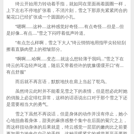
绮云开始用力转动着手指，就如同在里面画着圆圈一样，
上下左右不停地扩张着，不消片刻，雪之下那原先紧紧闭合的
菊花口已经扩张成一个圆圆的小孔。
“嗯啊......这种....这种感觉好奇怪.....有点奇怪....但是...但
是好像...有点....”雪之下闷哼着低声吟道。
“有点怎么样啊，雪之下大人”绮云悄悄地用指甲尖轻轻刮
擦着直肠肉壁上的褶皱部分。
“啊啊.....哈啊.....变态....就这么想轻薄于我吗...”雪之下在
绮云的耳边轻声叱道，随后又带着些许的犹豫缓缓开口“有...
有点舒服”
而后就不再言语，默默地扶在肩上当起了鸵鸟。
虽然绮云此时并不能看见雪之下的表情，但是想必此时她
的俏脸上必定绯红异常，这样的话语说出口对于那个雪之下还
是需要相当大的勇气。
雪之下虽然不再说话，但是身体的动作并没有停止，她小
心地扭曲着身体，甜美的麻痹感整个集中在后面的菊穴之上，
而这样扭动身体的后果就是，绮云感觉一层层的嫩肉比之前要
更加用力地夹住自己的手指，这种温暖紧实的感觉甚至于要胜