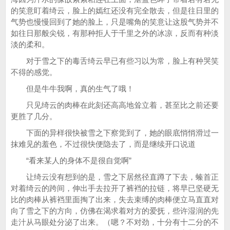
的笑意盯着绮云，脸上的嫣红还没有完全散去，但是往日里的
气势也慢慢回到了她的脸上，只是嘴角的笑意让这股气势并不
如往日那般尖锐，有那种拒人于千里之外的冰凉，反而有种淡
淡的柔和。
对于雪之下的毒舌绮云早已有些习以为常，脸上有种哭笑
不得的感觉。
但是牛牛我啊，真的生气了哦！
只见绮云的肉棒在此刻还高高地耸立着，甚至比之前还要
更胜了几分。
下面的异样很快被雪之下察觉到了，她的眼底悄悄滑过一
抹难见的羞色，不过很快便隐去了，而是继续开口说道
“看来某人的身体不是很自觉啊”
让绮云没有想到的是，雪之下居然径直蹲了下去，螓首正
对着绮云的跨间，伸出手去拉开了裤裆的拉链，将早已坚硬无
比的肉棒从裤裆里面掏了出来，失去束缚的肉棒便立马直直对
向了雪之下的方向，仿佛在渴求着对方的爱抚，些许湿润的先
走汁从马眼处分泌了出来。（嗯？不对劲，十分有十二分的不