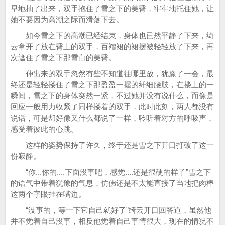
早地抽了出来，双手抱住了雪之下的美臀，牢牢地托住她，让
她不要因为高潮之际而滑落下去。
如今雪之下的高潮已经结束，身体也已然平静了下来，绮
云拿开了放在臀上的双手，百褶裙的裙摆被轻轻放了下来，再
次遮住了雪之下那雪白的美臀。
伸出来的双手忽然有些不知道往哪里放，犹豫了一会，最
终还是轻轻搂住了雪之下那盈盈一握的纤细腰肢，在搂上的一
瞬间，雪之下的身体突然一紧，不过她并没有说什么，而像是
回应一般用力收紧了同样搂着的双手，此时此刻，两人都没有
说话，可是却好像又什么都说了一样，聆听着对方的呼吸声，
感受着彼此的心跳。
这样的姿势保持了许久，终于还是雪之下开口打破了这一
份寂静。
“你...你的....下面没事吧，感觉....还是很硬的样子”雪之下
的语气中带着犹豫的气息，仿佛还是不太能直接了当地把肉棒
这两个字眼挂在嘴边。
“没事的，等一下它自己就好了”绮云开口回答道，虽然他
并不觉着自己没事，相反他觉着自己事情很大，现在的情况不