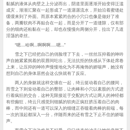
黏腻的液体从肉壁之上分泌而出，阴道里面逐渐开始变得泛滥
成灾，渐渐汇聚在一起形成了一道潺潺流水，开始沿着蜜缝处
缓缓来到了外面。而原本紧紧闭合的小穴口也像是做好了准
备，两瓣软肉不再贴合在一起，而是分开了一道缝隙，仅有部
分的细肉还粘黏在一起，却也在慢慢向两侧分开，拉出了几道
淫荡的牵丝。
“嗯....哈啊...啊啊啊.....嗯...”
雪之下已经把自己的俏脸埋了下去，一丝丝压抑着的呻吟
声自她紧紧抿着的双唇间吐出，无法抗拒的快感从下体处席卷
上来，让压抑的呻吟声慢慢地化为不再掩饰的娇喘声，她没有
想到自己的身体居然会这么快就有了反应。
两人的身躯就这样交缠在一起，绮云挺动着自己的腰间，
而雪之下则耸动着自己的臀部，让肉棒和小穴以素股的方式进
行着疯狂的交合，这种无限接近于交配的方式让两人的神经都
有些癫狂，绮云只感觉到细腻的软肉正疯狂挤压着自己的肉
棒，而中间还有一道可以深入的细缝正吞噬着肉棒的前端，每
一次的顶起都深入一分，伴随而来的还有雪之下止不住的娇喘
声。