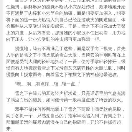
而雪之下这边也并不好受，穴口传来的冲击让她的身躯不
住颤抖，酥酥麻麻的感觉不断从小穴深处传出，渐渐地她开始
不再满足于肉棒和小穴简单的触碰，而是想要更加深入，想要
将下面的这一份火热纳入到自己已经泛滥成灾的阴道里面，体
会那种从未享受过的充实感觉，于是，雪之下不自觉加大了臀
上的力度，从后方看去，那挺翘的小屁股不住扭动着，用力地
向下压去，让小穴受到的冲击感再更加强烈一些。
慢慢地，绮云不再满足于这些，而是双手向下摸去，首先
入手的是雪之下丰满柔腻的雪白大腿，当绮云的手刚刚落在上
面便感受到大腿肉轻轻地抖动了一番，便将手掌轻轻摊开，缓
慢而有力地抚摸着雪之下光滑而又充满弹性的大腿肌肤，同时
慢慢向上摸索而去，向着雪之下裙摆之下的神秘地带进攻。
“嗯.....啊....有点痒....轻...轻一点...”
雪之下在绮云的耳边轻声祈求道，只是话语里的气息充满
了满溢而出的媚意，如同催情药一般再度点燃了绮云的欲火。
双手不做任何停留地攀上了雪之下两瓣丰满柔软的屁股，
两手各抓一个，只感觉自己的手指牢牢地陷入到了臀肉之中，
那细腻柔滑的屁股肉满溢在自己的指缝间，开始不住抓捏起
来。