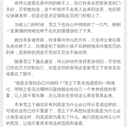
将绮云放置在床中间的椅子上，自己转身去把医务室的门
关好，尽管她知道，这个时候并不会有人会来到这里，包括那
位保健老师，但是还是决定保险起见把门给锁上了。
当锁上门的时候，雪之下也在心中悄悄舒了一口气，刚刚
一直紧绷的情绪也终于在此刻缓缓放松了下来。
她没有多做停留，转身看向绮云的方向，只见绮云耷拉着
头坐在椅子上，仿佛是犯了错的小孩子在静静地等待着惩罚的
到来，是那样的局促不安却又完全不敢动弹。
随着雪之下越走越近，绮云的动作变得更加强烈，尽管他
已经在尽力控制自己，但是这些的表现还是被雪之下老老实实
地看在了眼中。
“他是在害怕自己问他吗？”雪之下莫名地感受到一阵难
过，明明之前无论哪种问题他都会给自己一个奇奇怪怪的答
案，让人摸不着头脑，怎么现在也变得这么畏首畏尾起来。
本来雪之下确实好奇到底是为什么会让绮云变成这样的，
可现在这些已经不重要了，雪之下不再想知道到底是为什么会
让他变成这样，到底是因为看见了什么。她只想抚去绮云心中
的荒芜，让他不要再变得这样恐慌和逃避。