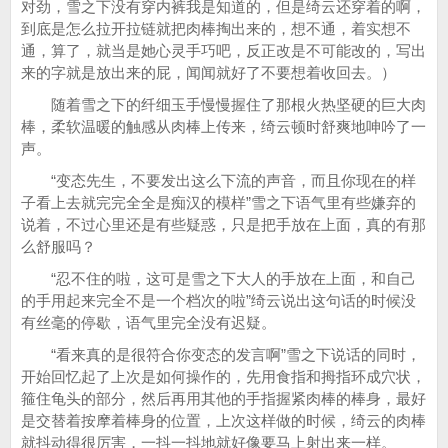
对劲，雪之下没有穿内裤我是知道的，但是绮云还穿着的啊，
到底是怎么拉开拉链就把肉棒掏出来的，想不通，着实想不
通，算了，就当是她心灵手巧吧，反正改是不可能改的，写出
来的字就是放出来的屁，闻闻就好了不要想着收回去。）
随着雪之下的纤细玉手慢慢握住了那根火热坚硬的巨大肉
棒，柔软温暖的触感从肉棒上传来，绮云顿时舒爽地呻吟了一
声。
“变态先生，不要发出这么下流的声音，而且你现在的样
子看上去就完完全全是痴汉的模样”雪之下语气里有些嫌弃的
说着，不过心里还是有些疑惑，只是把手放在上面，真的有那
么舒服吗？
“忍不住的啦，这可是雪之下大人的手放在上面，和自己
的手用起来完全不是一个档次的啦”绮云说出这句话的时候没
有丝毫的停歇，语气里完全没有迟疑。
“看来真的是很符合你变态的发言啊”雪之下说话的同时，
开始回忆起了上次是如何操作的，先用食指和拇指环成穴状，
箍住龟头的部分，然后再用其他的手指握紧肉棒的棒身，最好
是交替着按摩着棒身的位置，上次这样做的时候，绮云的肉棒
就抖动得很厉害，一抖一抖地就好像要马上射出来一样。