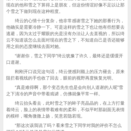
现在的他和雪之下算得上是朋友，但这份情谊好像不足以让那
个雪之下做到现在这种程度。
绮云的心情十分复杂，他非常感谢雪之下她的那番行为，
他确实是需要冷静一下。可是这样的雪之下也让他有些想要去
逃避，因为太过于耀眼的光是没有办法让人去直视的，所以绮
云不知道该怎么去面对现在的雪之下，不知道自己是否还能够
用之前的态度继续去面对她。
“谢谢你，雪之下同学”绮云犹豫了许久，最终还是缓缓开
口道谢。
刚刚开口说完这句话，绮云便感到额上的压力褪去，原来
阻拦着视线的手也收了回去，眼前的视野再度恢复光明。
“真是难得啊，那个变态先生也是会向别人道谢的人呢”雪
之下清冷的声音中带着戏谑，仿佛就像平常一样。
绮云抬头看去，此时雪之下的眸子亮晶晶的，在上方打量
着绮云，脸上的表情带着难有的柔和，不似平时那副面无表情
的模样，嘴角微微上扬，笑意若隐若现。
“那这次该我说了吗？看来雪之下同学对我的评价不怎么