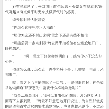
她有些着急了，开口询问道“你应该不会是又在憋着吧”语
气听起来有点像平时无奈扶额叹气时的感觉。
绮云顿时睁大眼睛说
“你怎么这样凭空污人清白”
“那你怎么还不射出来啊”雪之下还是有些不相信
“可能需要一点点刺激”绮云用手扣着脸有些尴尬地开口，
眼神飘忽。
“...........”啊，雪之下好像突然明白了，感情你小子没安好
心啊。
俗话怎么说，怎么让一件事坚持下去，只需要一句话，来
都来了。
唉，雪之下心里悄悄叹了一口气，于是俏脸仰起，神色如
常地询问道“那变态先生需要什么样地刺激呢？”
“就是....就是那个，我可以看看你的胸吗，因为感觉从上
面看下去很刺激......”绮云不好意思地开口说道，为自己那低劣
的欲望和得寸进尺的要求感到愧疚，声音也越来越小，不过还