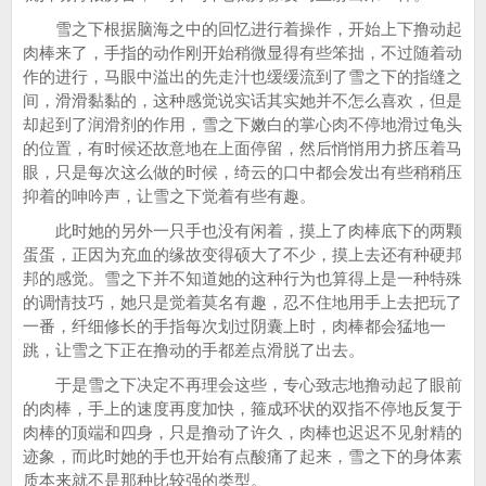
雪之下根据脑海之中的回忆进行着操作，开始上下撸动起
肉棒来了，手指的动作刚开始稍微显得有些笨拙，不过随着动
作的进行，马眼中溢出的先走汁也缓缓流到了雪之下的指缝之
间，滑滑黏黏的，这种感觉说实话其实她并不怎么喜欢，但是
却起到了润滑剂的作用，雪之下嫩白的掌心肉不停地滑过龟头
的位置，有时候还故意地在上面停留，然后悄悄用力挤压着马
眼，只是每次这么做的时候，绮云的口中都会发出有些稍稍压
抑着的呻吟声，让雪之下觉着有些有趣。
此时她的另外一只手也没有闲着，摸上了肉棒底下的两颗
蛋蛋，正因为充血的缘故变得硕大了不少，摸上去还有种硬邦
邦的感觉。雪之下并不知道她的这种行为也算得上是一种特殊
的调情技巧，她只是觉着莫名有趣，忍不住地用手上去把玩了
一番，纤细修长的手指每次划过阴囊上时，肉棒都会猛地一
跳，让雪之下正在撸动的手都差点滑脱了出去。
于是雪之下决定不再理会这些，专心致志地撸动起了眼前
的肉棒，手上的速度再度加快，箍成环状的双指不停地反复于
肉棒的顶端和四身，只是撸动了许久，肉棒也迟迟不见射精的
迹象，而此时她的手也开始有点酸痛了起来，雪之下的身体素
质本来就不是那种比较强的类型。