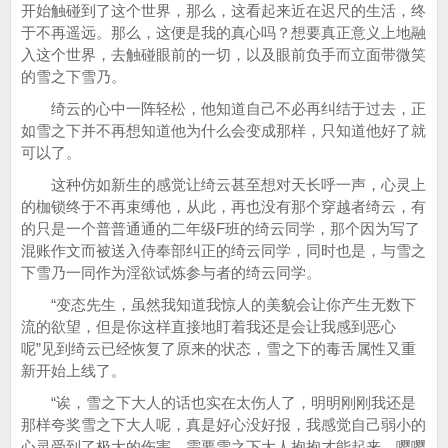
开始触碰到了这个世界，那么，这看起来近在迟尺的生活，终
于不再遥远。那么，这便是我的真心吗？想要真正意义上地融
入这个世界，去触碰眼前的一切，以及眼前负手而立面带微笑
的雪之下雪乃。
绮云的心中一阵轻松，他知道自己不必再纠结于过去，正
如雪之下并不再想知道他为什么会变成那样，只知道他好了就
可以了。
这种仿如新生的感觉让绮云甚至想对天长呼一声，心灵上
的枷锁终于不再束缚他，从此，再也没有那个穿越者绮云，有
的只是一个普普通通的二年级F班的绮云同学，那个因为写了
混账作文而被送入侍奉部纠正的绮云同学，同时也是，与雪之
下雪乃一同作为淫欲试炼参与者的绮云同学。
“变态先生，虽然我知道我惊人的美貌会让你产生无数下
流的欲望，但是你这样直接地盯着我还是会让我感到恶心
呢”见到绮云已经恢复了原来的状态，雪之下的毒舌属性又重
新开始上线了。
“诶，雪之下大人的话也实在太伤人了，明明刚刚我还是
那样夸奖雪之下大人呢，真是好心没好报，我感觉自己弱小的
心灵受到了极大的伤害，需要雪之下大人抱抱才能起来，嘤嘤