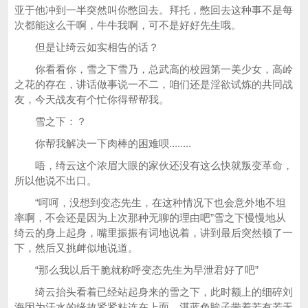
亚于他冲到一半突然叫你憋回去。拜托，憋回去这种事不是每
次都能这么干啊，牛牛我啊，可不是好好先生哦。
但是让绮云如实相告的话？
你看看你，雪之下雪乃，总武高的校园第一美少女，高岭
之花的存在，讲话做事说一不二，咱们还是淫欲试炼的共同战
友，今天战友有个忙你得帮帮我。
雪之下：？
你帮我解决一下肉棒的困难呗........
唔，绮云这个浓眉大眼的家伙还没有这么快就叛变革命，
所以他说不出口。
“呵呵，没想到变态先生，在这种情况下也会意外地不坦
率啊，不会还是因为上次那种无聊的理由吧”雪之下慢慢地从
绮云的身上起身，嘴里振振有词地说着，讲到最后突然顿了一
下，然后又挑衅似地说道。
“那么我以后干脆就称呼变态先生为早泄君好了吧”
绮云抬头看着已经站起身来的雪之下，此时额上的细碎刘
海因为汗水的缘故紧紧粘连在上面，湛蓝色眸子带着若有若无