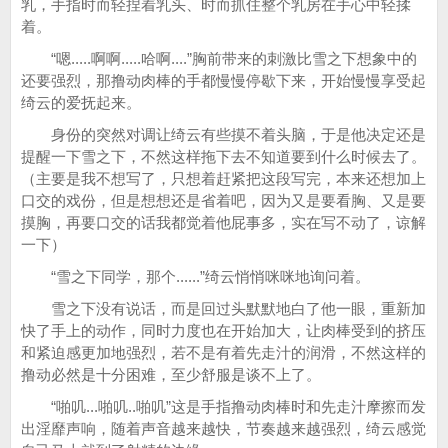
乳，手指时而轻捏着乳头、时而抓住整个乳房在手心中轻揉
着。
“嗯.....啊啊.....哈啊....”胸前带来的刺激比雪之下想象中的
还要强烈，那撸动肉棒的手都慢慢停歇下来，开始慢慢享受起
绮云的爱抚起来。
身份的突然对调让绮云有些摸不着头脑，于是他决定还是
提醒一下雪之下，不然这样拖下去不知道要到什么时候去了。
（主要是我不想写了，只想着赶紧把这段写完，本来还想加上
口交的戏份，但是想想还是省着吧，因为又是要看胸、又是要
摸胸，再要口交的话我都觉着他屁事多，实在写不动了，谅解
一下）
“雪之下同学，那个......”绮云悄悄咪咪地询问着。
雪之下没有说话，而是回过头默默地白了他一眼，重新加
快了手上的动作，同时力度也在开始加大，让肉棒受到的挤压
和紧迫感更加地强烈，若不是有着先走汁的润滑，不然这样的
撸动必然是十分困难，至少舒服是谈不上了。
“啪叽...啪叽..啪叽”这是手指撸动肉棒时和先走汁摩擦而发
出淫靡声响，随着声音越来越快，节奏越来越强烈，绮云感觉