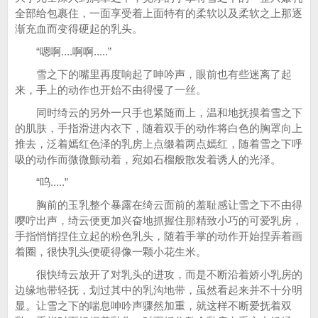
全部给包裹住，一面享受着上面特有的柔软以及柔软之上那逐
渐充血而变得硬起的乳头。
“嗯啊....啊啊.....”
雪之下的嘴里再度响起了呻吟声，眼前也有些迷离了起
来，手上的动作也开始不由得慢了一丝。
同时绮云的另外一只手也紧随而上，温和地抚摸着雪之下
的肌肤，手指滑进内衣下，随着双手的动作将白色的胸罩向上
推去，泛着嫣红色泽的乳房上点缀着两点嫣红，随着雪之下呼
吸的动作而微微颤动着，宛如石榴般散发着诱人的光泽。
“呜.....”
胸前的玉乳整个暴露在绮云面前的羞耻感让雪之下不由得
嘤咛出声，绮云便更加兴奋地抓握住那精致小巧的可爱乳房，
手指悄悄捏住立起的粉色乳头，随着手掌的动作开始捏弄着画
着圈，很快乳头便硬得像一颗小花生米。
很快绮云放开了对乳头的进攻，而是不断沿着娇小乳房的
边缘地带轻抚，划过其中的乳沟地带，虽然看起来并不十分明
显。让雪之下的喘息呻吟声骤然加重，就这样不断爱抚着双