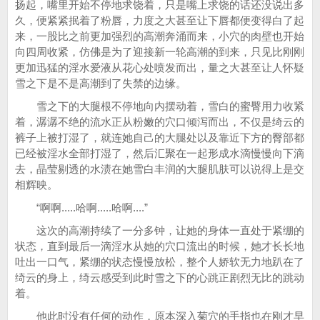
扬起，嘴里开始不停地求饶着，只是嘴上求饶的话还没说出多
久，便紧紧抿着了粉唇，力度之大甚至让下唇都便变得白了起
来，一股比之前更加强烈的高潮奔涌而来，小穴的肉壁也开始
向四周收紧，仿佛是为了迎接新一轮高潮的到来，只见比刚刚
更加迅猛的淫水爱液从花心处喷发而出，量之大甚至让人怀疑
雪之下是不是高潮到了失禁的边缘。
雪之下的大腿根不停地向内摆动着，雪白的蜜臀用力收紧
着，潺潺不绝的流水正从粉嫩的穴口倾泻而出，不仅是绮云的
裤子上被打湿了，就连她自己的大腿处以及靠近下方的臀部都
已经被淫水全部打湿了，然后汇聚在一起形成水滴慢慢向下滴
去，晶莹剔透的水渍在她雪白丰润的大腿肌肤可以说得上是交
相辉映。
“啊啊.....哈啊.....哈啊....”
这次的高潮持续了一分多钟，让她的身体一直处于紧绷的
状态，直到最后一滴淫水从她的穴口流出的时候，她才长长地
吐出一口气，紧绷的状态慢慢放松，整个人娇软无力地趴在了
绮云的身上，绮云感受到此时雪之下的心跳正剧烈无比的跳动
着。
他此时没有任何的动作，原本深入菊穴的手指也在刚才早