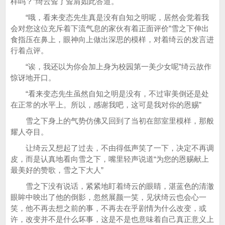
样吗？”绮云耸了耸肩如此答道。
“哦，看来变态先生真是没有自知之明呢，居然会觉着我
会对您这位充斥着下流气息的家伙有着正面评价”雪之下伸出
食指压在鼻上，眼神向上做出深思的模样，对着绮云的发言进
行着点评。
“诶，我还以为你会加上身为校园第一美少女呢”绮云故作
惊讶地开口。
“看来变态先生虽然自知之明是没有，不过审美倒还是处
在正常的水平上。所以，感谢我吧，这可是我对你的恩赐”
雪之下身上的气势仿佛又回到了当初在部室里模样，那般
耀人夺目。
让绮云又想起了过去，不由得低声笑了一下，决定不再调
皮，而是认真地看向雪之下，嘴里轻声说道“为您的恩赐献上
最美好的赞歌，雪之下大人”
雪之下没有说话，紧紧地盯着绮云的眼睛，湛蓝色的清澈
眼眸中映出了他的倒影，忽然展颜一笑，见状绮云也会心一
笑，他不再去想之前的事，不再去在乎剧情为什么改变，或
许，改变并不是什么坏事，这是不是也意味着自己真正意义上