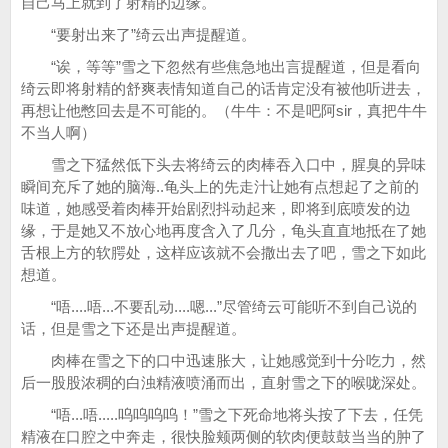
自己马上就到了射精的边缘。
“要射出来了”绮云出声提醒道。
“诶，等等”雪之下忽然有些焦急地出言提醒道，但是看向
绮云即将射精的舒爽表情知道自己的话肯定没有被他听进去，
再想让他憋回去是不可能的。（牛牛：不是吧阿sir，真把牛牛
不当人啊）
雪之下猛然低下头去将绮云的肉棒吞入口中，腥臭的异味
瞬间充斥了她的脑海..龟头上的先走汁让她有点想起了之前的
味道，她感受着肉棒开始剧烈抖动起来，即将到底喷发的边
缘，于是她又不放心地再度含入了几分，龟头直直地抵在了她
舌根上方的软腭处，这样应该就不会撒出去了吧，雪之下如此
想道。
“唔....唔...不要乱动....嗯...”尽管绮云可能听不到自己说的
话，但是雪之下还是出声提醒道。
肉棒在雪之下的口中迅速胀大，让她感觉到十分吃力，然
后一股股浓稠的白浊精液喷涌而出，直射雪之下的喉咙深处。
“唔...唔.....呜呜呜呜！”雪之下死命地将头按了下去，任凭
精液在口腔之中奔走，很快脸颊两侧的软肉便鼓鼓当当的肿了