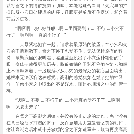
就将雪之下的情欲挑向了顶峰，本能地迎合着自己菊穴里的抽
插以及小穴口处肆虐的肉棒，纤腰更是前后不住挺送，迎合着
前后的进攻。
“啊啊啊....好..好舒服...啊....里面要到了.....不行....小穴不
行了....啊啊啊....真的不行了...”
二人紧紧地抱在一起，追求着最原始的欲望，在小穴和菊
穴的不断刺激下，雪之下终于忍受不住，无法保持原有的矜
持，歇斯底里的浪叫着，嘴里甚至说出了小穴这种粗俗的字
眼，身体扭动得更加厉害，胸前娇俏的玉乳不停地在绮云胸膛
上不停摩擦着，一股股淫水从小穴的最深处的花心里面喷出，
她根本无法形容这种感觉，高潮的感觉犹如点燃了她的神经一
样，仿佛小穴之中喷出的不是淫水，而是她脑海之中的理智一
样。
“嗯啊....不要.....不行了的.....小穴真的受不了了.....啊啊
啊....又要出来了”
在雪之下高潮之后绮云并没有停止进攻的动作，完全没有
在意已经淫水打湿的裤子，反而更加用力重复着之前的动作，
这让高潮之后本就十分敏感的雪之下如遭重击，螓首再度高高