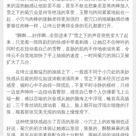
来的温热触感让他欲罢不能，甚至不敢去想象若是将肉棒放入
雪之下的菊穴会是何等绝顶的享受，玉臀与跨间紧紧地贴在一
起，小穴与肉棒的接触变得更加强烈，蜜穴口的细腻触感仿佛
要箍住肉棒一样，让绮云舒爽得全身的毛孔都要打开。
“啊啊.....好痒啊...全部进来了”雪之下的声音突然变大了起
来，只觉着一阵阵剧烈的快感中带着刺痛，让她忍不住呻吟的
同时也在扭动着自己的雪臀，直肠的肌肉不停地收缩夹紧，令
绮云不自觉地加快了手上抽插的速度，一时间菊穴的洞口又被
扩大了几分。
在绮云这般猛烈的抽插之下，一股股不同于小穴处的美妙
快感从后庭的部位如波涛般汹涌而来，雪之下重未经历过这种
感受，顿时心中不由得一阵慌乱，不复平时冷静的模样，只得
一边放声呻吟一边扭动着臀部，感觉自己整个人仿佛要飞上云
端一般，难以言喻的兴奋感从她的脑海之中浮现，螓首高高扬
起，三千青丝胡乱摆动着，额上、脸上都开始浮现出细微的汗
珠，顺着那张完美无瑕的俏脸上慢慢滑下。
这种绝顶快感超出了言语的形容，小穴之上的欢愉倒也还
好说，菊穴的初次体验让她难以形容，胀胀的、酥酥麻麻的满
足感，甚至与前面素股配合得十分默契，两种不同的滋味很快