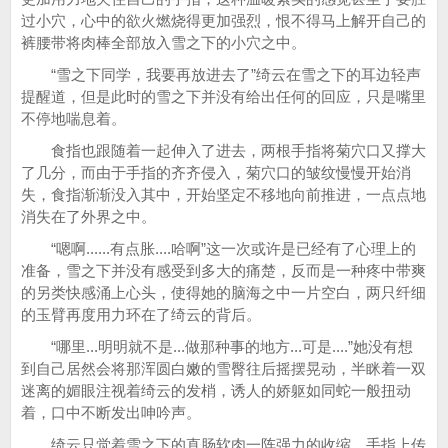
过小穴，心中的欲火燃烧得更加强烈，恨不得马上解开自己的
裤腰带将肉棒全部放入雪之下的小穴之中。
“雪之下同学，我要再放进去了”绮云在雪之下的耳边轻声
提醒道，但是此时的雪之下并没有给出任何的回应，只是嘴里
不停地喘息着。
食指也跟随着一起伸入了进去，两根手指将菊穴口又撑大
了几分，而由于手指的齐齐侵入，菊穴口的皱纹慢慢开始消
失，食指渐渐没入其中，开始坚定不移地向前推进，一点点地
消失在了外界之中。
“嗯啊......有点胀....哈啊”这一次或许是已经有了心理上的
准备，雪之下并没有感受到多大的痛楚，反而是一种疼中带爽
的另类快感涌上心头，使得她的脑海之中一片空白，两只纤细
的玉臂再度用力环在了绮云的背后。
“哪里...明明就不是...做那种事的地方...可是....”她没有想
到自己居然会将那浑圆白嫩的雪臀往后摇摆晃动，半眯着一双
迷离的媚眼注视着绮云的发梢，诱人的娇躯如同蛇一般扭动
着，口中不断发出呻吟声。
绮云只觉着雪之下的直肠软肉一阵强力的收缩，手指上传