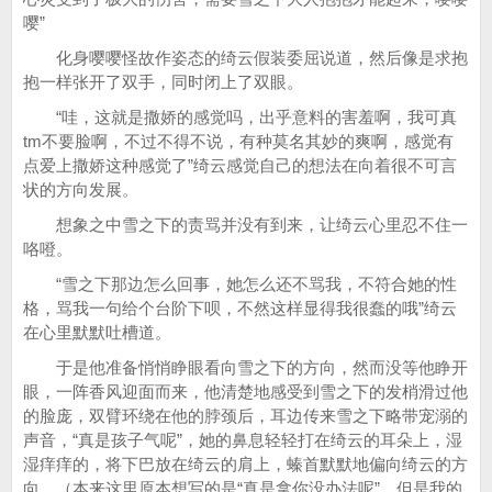
嘤”
化身嘤嘤怪故作姿态的绮云假装委屈说道，然后像是求抱
抱一样张开了双手，同时闭上了双眼。
“哇，这就是撒娇的感觉吗，出乎意料的害羞啊，我可真
tm不要脸啊，不过不得不说，有种莫名其妙的爽啊，感觉有
点爱上撒娇这种感觉了”绮云感觉自己的想法在向着很不可言
状的方向发展。
想象之中雪之下的责骂并没有到来，让绮云心里忍不住一
咯噔。
“雪之下那边怎么回事，她怎么还不骂我，不符合她的性
格，骂我一句给个台阶下呗，不然这样显得我很蠢的哦”绮云
在心里默默吐槽道。
于是他准备悄悄睁眼看向雪之下的方向，然而没等他睁开
眼，一阵香风迎面而来，他清楚地感受到雪之下的发梢滑过他
的脸庞，双臂环绕在他的脖颈后，耳边传来雪之下略带宠溺的
声音，“真是孩子气呢”，她的鼻息轻轻打在绮云的耳朵上，湿
湿痒痒的，将下巴放在绮云的肩上，螓首默默地偏向绮云的方
向。（本来这里原本想写的是“真是拿你没办法呢”，但是我的