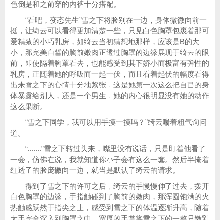
色倒是和之前穿的内裤十分搭配。
“看吧，变态先生”雪之下将脸别在一边，身体微微向前一
挺，让绮云可以看得更加清楚一些，只见白色胸罩包裹着那可
爱精致的小巧乳房，如绮云当初猜想地那样，应该是B的大
小，那完美白皙的胸前嫩肉正透过胸罩的边缘展现于绮云的眼
前，即使隔着胸罩看去，也能感受到其下娇小而极富有弹性的
乳房，正随着她的呼吸而一起一伏，而且看着起伏的幅度看得
出来雪之下的心情十分地紧张，这是她第一次这么把自己的身
体暴露给别人，还是一个男生，她的内心很明显没有她的动作
这么果断。
“雪之下同学，我可以用手摸一摸吗？”绮云喘着粗气询问
道。
“.......”雪之下转过头来，嘴里没有说话，只是盯着他看了
一会，仿佛在说，我就知道你小子会有这么一套。然后半掩着
红透了的脸庞撇向一边，就当是默认了绮云的请求。
得到了雪之下的许可之后，绮云的手慢慢伸了过去，拨开
白色胸罩的边缘，手指触碰到了胸前的嫩肉，那浑圆饱满的火
热触感跃然于指尖之上，感受到雪之下的体温逐渐升高，随着
大手完全深入到胸罩之中，宽厚的手掌将雪之下的一整只嫩乳