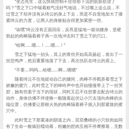
“变态先生，这么快就控制不住你那下流的肮脏欲望了
吗？”雪之下口中喘着粗气没好气地说，不过嘴上这么说，不
过雪之下却并没有从绮云的身上下去，而是不自觉地加大了搂
紧绮云的力度，让两人的身躯贴合得更加紧密一些。
“诶嘿”绮云没有正面回应，反而是猛地一挺动腰身，坚硬
勃起的肉棒隔着裤子再一次地冲击到了雪之下的穴口。
“哈啊......嗯....！.....嗯....！”
雪之下猛地一抬头，其上的青丝开始高高扬起，发出了一
丝悲鸣声，然后重重地落了下去，再次扶趴在绮云的肩上。
“不要....呜呜....哈嗯......啊....嗯嗯”
随着绮云不住地挺动自己的腰间，肉棒不停戳弄着雪之下
娇嫩的蜜穴，此时雪之下的呻吟声中也开始慢慢带上了一丝哭
腔，她有些羞于当下的现状，同时又忍不住想要去配合绮云的
动作，身体仿佛不停使唤一般随着起伏让小穴去顶向肉棒的尖
端位置，仿佛要让那根火热的肉棒隔着裤子插入到那紧致的蜜
穴中。
此时雪之下那紧凑的阴道之内，层层叠嶂的小穴软肉如同
有了生命一般疯狂蠕动着，粉嫩的腔肉互相不停摩擦着，无数