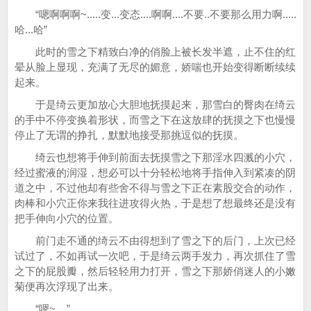
“嗯啊啊啊~.....变...变态....啊啊....不要..不要那么用力啊.....
哈...哈”
此时的雪之下精致白净的俏脸上被长发半遮，止不住的红
晕从脸上显现，充满了无尽的媚意，娇喘也开始变得断断续续
起来。
于是绮云更加放心大胆地抚摸起来，那雪白的臀肉在绮云
的手中不停变换着形状，而雪之下在这放肆的抚摸之下也慢慢
停止了无谓的挣扎，默默地接受那挑逗似的抚摸。
绮云也想将手伸到前面去抚摸雪之下那淫水四溅的小穴，
经过蜜液的润湿，想必可以十分轻松地将手指伸入到紧凑的阴
道之中，不过他却有些舍不得与雪之下正在素股交合的动作，
肉棒和小穴正你来我往进攻得火热，于是想了想最终还是没有
把手伸向小穴的位置。
前门走不通的绮云不由得想到了雪之下的后门，上次已经
试过了，不如再试一次吧，于是绮云两手发力，再次抓住了雪
之下的屁股瓣，然后轻轻用力打开，雪之下那娇俏迷人的小嫩
菊便再次浮现了出来。
“嗯~....”