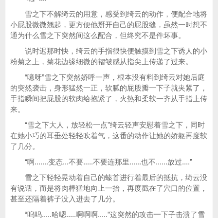
雪之下不解绮云的用意，感受到绮云的动作，便配合地将
小屁股微微翘起，更方便他掰开自己的屁股缝，虽然一时想不
通为什么雪之下突然间这么配合，但终究不是件坏事。
说时迟那时快，绮云的手指很快便触摸到雪之下诱人的小
粉菊之上，菊花边缘细微的褶皱感从指尖上传递了过来。
“噫呀”雪之下突然娇呼一声，根本没有料到绮云对她后庭
的突然袭击，身形猛然一正，软腻的屁股瓣一下子就夹紧了，
手指瞬间把屁股的软肉给抱紧了，火热和柔软一齐从手指上传
来。
“雪之下大人，放轻松一点”绮云轻声安慰着雪之下，同时
在她小巧的耳垂处轻轻吹着气，这番的动作让她的娇躯再度软
了几分。
“啊.......变态...不要.....不要连那里......也不......放过....”
雪之下轻轻晃动着自己的螓首进行着最后的抵抗，绮云没
有说话，而是将肉棒猛地向上一抬，再度戳在了穴口的位置，
甚至还隔着裤子没入进去了几分。
“呜呜.....哈嗯.....啊啊啊.....”这突然的攻击一下子击溃了雪