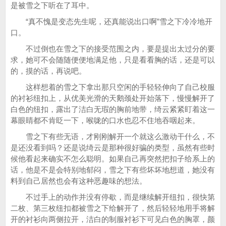
是被雪之下听在了耳中。
“真不愧是变态先生呢，还真能说出口啊”雪之下冷冷地开
口。
不过倒也在雪之下的接受范围之内，要是提出太过分的要
求，她可不会随随便便地满足他，只是看看胸的话，还是可以
的，摸的话，再说吧。
这样想着的雪之下拿出那只空闲的手轻轻伸向了自己校服
的衬衫纽扣上，从优美光滑的天鹅颈处开始落下，慢慢解开了
白色的纽扣，露出了洁白无瑕的胸前地带，绮云紧紧盯着这一
幕眼睛都不肯眨一下，喉咙的口水也忍不住地吞咽起来。
雪之下有些无语，才刚刚解开一个就这么激动干什么，不
是还没看到吗？还是说绮云是那种很好骗的类型，虽然有些时
候他看起来确实不怎么聪明。如果自己再突然把扣子给系上的
话，他是不是会特别地郁闷，雪之下有些坏坏地想道，她没有
料到自己居然也会有这种恶趣味的想法。
不过手上的动作并没有停歇，而是继续解开纽扣，很快第
二枚、第三枚纽扣都被雪之下给解开了，然后轻轻地用手将解
开的衬衫向两侧拉开，洁白的制服衬衫下可见白色的胸罩，颜