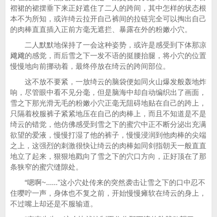
褶裙的裙摆垂下来正好遮住了二人的跨间，其中怎样的状态根
本不为所知，或许绮云拉开自己裤间的拉链完全可以掏出自己
的肉棒直直插入正前方毫无遮拦、暴露在外的粉嫩小穴。
二人默默地保持了一会这种姿势，或许是感受到下体那凉
飕飕的感觉，而后雪之下一发不语的挺腰抬腿，将小穴的位置
慢慢地向前挪动着，最终停放在绮云的跨间部位。
这不放不要紧，一放绮云的脑袋便如同火山爆发般轰地炸
响，尽管眼中看不见分毫，但是脑海中却自动编织出了画面，
雪之下那光滑无毛的粉嫩小穴正毫无阻碍地贴在自己的跨上，
只隔着校服裤子紧紧地压在自己的肉棒上，而且不知道是不是
绮云的错觉，他仿佛感受到雪之下的蜜穴中正不断分泌出充满
欲望的爱液，慢慢打湿了他的裤子，慢慢浸润到他肉棒的尖端
之上，这强烈的刺激很快让绮云的肉棒如同剑指朝天一般直直
地立了起来，狠狠地戳向了雪之下的穴口方向，正好顶在了那
条狭窄的蜜穴缝隙处。
“嗯啊~......”这小穴处传来的突然袭击让雪之下的口中忍不
住嘤咛一声，身体也不复之前，开始慢慢瘫软在绮云的身上，
不过嘴上却还是不服输道。