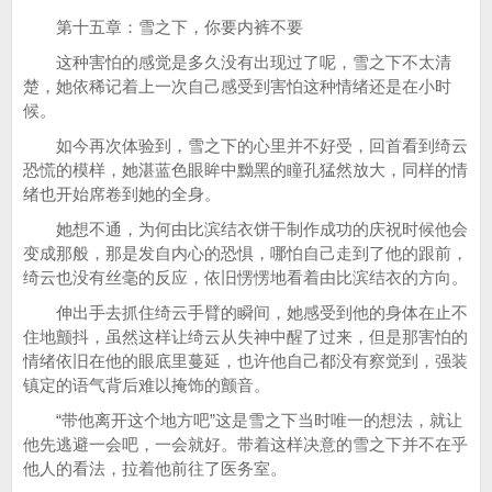
第十五章：雪之下，你要内裤不要
这种害怕的感觉是多久没有出现过了呢，雪之下不太清
楚，她依稀记着上一次自己感受到害怕这种情绪还是在小时
候。
如今再次体验到，雪之下的心里并不好受，回首看到绮云
恐慌的模样，她湛蓝色眼眸中黝黑的瞳孔猛然放大，同样的情
绪也开始席卷到她的全身。
她想不通，为何由比滨结衣饼干制作成功的庆祝时候他会
变成那般，那是发自内心的恐惧，哪怕自己走到了他的跟前，
绮云也没有丝毫的反应，依旧愣愣地看着由比滨结衣的方向。
伸出手去抓住绮云手臂的瞬间，她感受到他的身体在止不
住地颤抖，虽然这样让绮云从失神中醒了过来，但是那害怕的
情绪依旧在他的眼底里蔓延，也许他自己都没有察觉到，强装
镇定的语气背后难以掩饰的颤音。
“带他离开这个地方吧”这是雪之下当时唯一的想法，就让
他先逃避一会吧，一会就好。带着这样决意的雪之下并不在乎
他人的看法，拉着他前往了医务室。