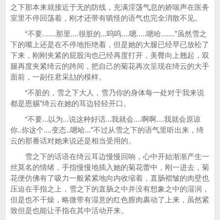
之下那本来就接近于无的防线，充满淫荡气息的娇喘声在医务
室里不停回荡着，刚才还带有嗔怪的语气也完全消散不见。
“不要.......那里....很脏的...呜呜....嗯.....嗯哈.......”虽然雪之
下的嘴上还是在不停地拒绝着，但是她的大腿已经早已放松了
下来，刚刚夹紧的屁股沟也已经再度打开，美臀向上翘起，双
腿再度夹紧绮云的跨间，把自己的菊花再次呈现在绮云的大手
面前，一副任君采劼的模样。
“不脏的，雪之下大人，雪乃你的身体每一处对于我来说
都是恩赐”绮云在她的耳边轻轻开口。
“不要...以为...说这种好话...我就会....啊啊....我就会原谅
你..你这个....变态..嗯哈...”不过从雪之下的语气里听出来，绮
云的那番话对她来说还是相当受用的。
雪之下的话语在绮云耳边慢慢回响，心中开始渐渐产生一
丝莫名的情绪，手指慢慢地插入她的菊花蕾中，刚一进去，菊
花便仿佛有了吸力一般紧紧地向内收缩着，直肠褶皱的肉壁也
压迫在手指之上，雪之下的直肠之中并没有想象之中的湿润，
但是也不干燥，略微带有湿意的红色膣肉裹动了上来，虽然紧
致但是也能让手指在其中活动开来。