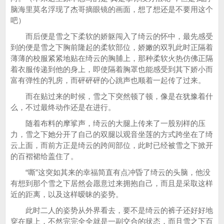
脑海里莫名浮现了杰哥摘眼镜的画面，想了想还是不要用这个
吧）
而后便是雪之下柔软的娇躯闯入了绮云的怀中，最先感受
到的便是雪之下胸前隆起的柔软部位，娇嫩的双乳此时正隔着
薄薄的校服紧紧地贴在绮云的胸脯上，那种柔软火热仿佛正隔
着衣服传递到他的身上，即使隔着胸罩也能感受到其下娇小而
富有弹性的乳房，而砰砰砰的心跳声也顺着一起传了过来。
而在贴过来的时候，雪之下突然顿了顿，像是在犹豫着什
么，不过最终动作还是在进行。
随着布料的摩挲声，绮云的大腿上传来了一股别样的压
力，雪之下她分开了自己的双腿以观音坐莲的方式跨坐在了绮
云上面，而前方正是绮云的跨间部位，此时已经被雪之下掀开
的百褶裙给盖住了。
“嘶”这突如其来的幸福简直有点冲昏了绮云的头脑，他没
有想到那个雪之下居然会愿意过来拥抱自己，而且是采取这样
近的距离，以及这样暧昧的姿势。
此时二人的姿势从外界看去，要不是绮云的裤子还好好地
穿在腿上，不然完完全全就是一副交合的状态，而且雪之下百