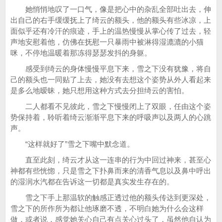
她悄悄地叹了一口气，像是把心中的杂乱全部吐出去，伸
出自己的右手缓缓抚上了绮云的额头，他的额头有些冰凉，上
面似乎还有冷汗的痕迹，手上的温热慢慢从掌心传了过去，轻
声地安慰着他，仿佛在抚慰一只暴雨中被淋得湿漉漉的小猫
咪，不停地温暖着那冻得瑟瑟发抖的身躯。
感受到绮云的身体慢慢平息下来，雪之下没有犹豫，将自
己的额头也一同贴了上去，她没有去想这个姿势从外人看起来
是多么地暧昧，她只想用这种方式去分担绮云的害怕。
二人都看不见彼此，雪之下慢慢闭上了双眼，任由这个姿
势保持着，聆听着绮云渐渐平息下来的呼吸声以及两人的心跳
声。
“这样就好了”雪之下嘴中默念道。
直至此刻，绮云才从这一连串的行为中回过神来，甚至心
神都有些恍惚，只是雪之下扑鼻而来的清香气息以及鼻中呼出
的湿润水汽都在告诉这一切都是真实发生存在的。
雪之下手上那温软的触感正透过他的额头传达到更深处，
雪之下的所作所为都让他琢磨不透，不明白她为什么会这样
做，或者说，感觉她关心自己有点关心过头了，虽然他自认为